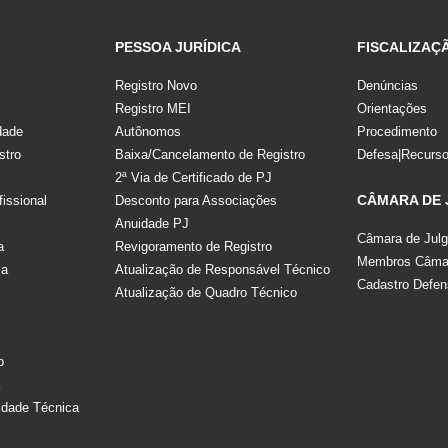
PESSOA JURÍDICA
FISCALIZAÇ
Registro Novo
Denúncias
Registro MEI
Orientações
dade
Autônomos
Procedimento
stro
Baixa/Cancelamento de Registro
Defesa|Recurs
2ª Via de Certificado de PJ
CÂMARA DE
fissional
Desconto para Associações
Anuidade PJ
Câmara de Jul
a
Revigoramento de Registro
Membros Câmar
la
Atualização de Responsável Técnico
Cadastro Defen
Atualização de Quadro Técnico
s
o
a
idade Técnica