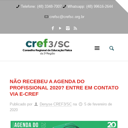
Telefone: (48) 3348-7007
Whatsapp: (48) 99616-2644
crefsc@crefsc.org.br
NÃO RECEBEU A AGENDA DO
PROFISSIONAL 2020? ENTRE EM CONTATO
VIA E-CREF
Publicado por
Denyse CREF3/SC
na
5 de fevereiro de
2020