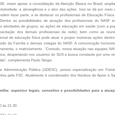
8, visam apoiar a consolidação da Atenção Básica no Brasil, ampli
olutividade, a abrangência e o alvo das ações. Isso se dá por meio
 podem fazer parte, a se destacar os profissionais de Educação Física
 Dentre as possibilidades de atuação dos profissionais do NASF e
; as atividades de grupos; as ações de educação em saúde (com a po
acitação dos demais profissionais da rede); bem como as reun
ssional de educação física pode atuar e propor inúmeras ações dentro
aúde da Família e demais colegas do NASF. A comunicação horizonta
erramenta, o matriciamento. “Contudo, nossa atuação nas equipes N
sica, despertando nos usuários do SUS a busca constante por uma vi
vida”, complementa Paulo Sérgio.
Administração Pública (UDESC), possui especialização em Fisiol
tiva pela FSC. Atualmente é coordenador dos Núcleos de Apoio à S
ília: aspectos legais, conceitos e possibilidades para a atua
0 às 21:30.
(São José).