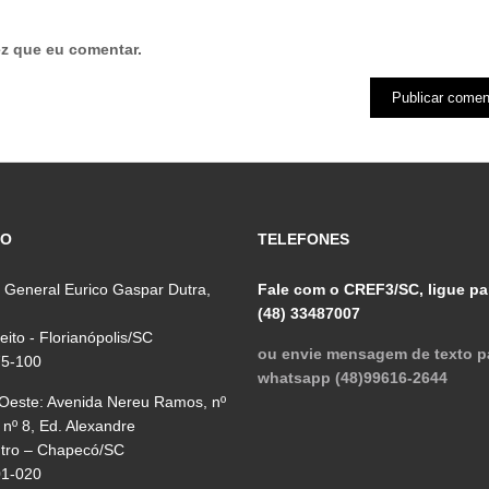
z que eu comentar.
ÇO
TELEFONES
 General Eurico Gaspar Dutra,
Fale com o CREF3/SC, ligue pa
(48) 33487007
reito - Florianópolis/SC
ou envie mensagem de texto p
75-100
whatsapp (48)99616-2644
 Oeste: Avenida Nereu Ramos, nº
 nº 8, Ed. Alexandre
ntro – Chapecó/SC
01-020