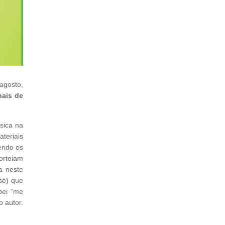
agosto,
nais de
sica na
teriais
endo os
orteiam
a neste
sé) que
bei “me
 autor.