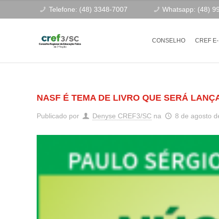
Telefone: (48) 3348-7007
Whatsapp: (48) 9
CONSELHO
CREF E
NASF É TEMA DE LIVRO QUE SERÁ LANÇ
Publicado por
Denyse CREF3/SC
na
8 de agosto d