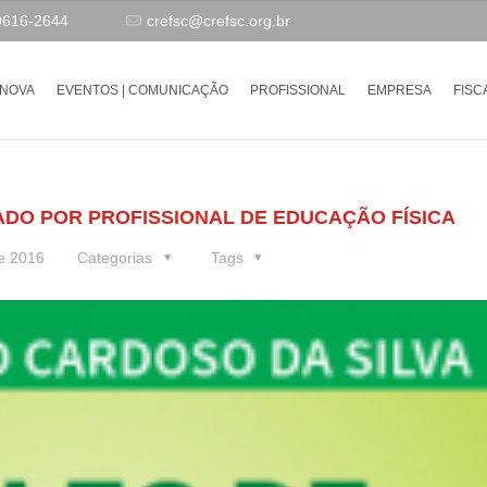
9616-2644
crefsc@crefsc.org.br
-NOVA
EVENTOS | COMUNICAÇÃO
PROFISSIONAL
EMPRESA
FISC
ADO POR PROFISSIONAL DE EDUCAÇÃO FÍSICA
e 2016
Categorias
Tags