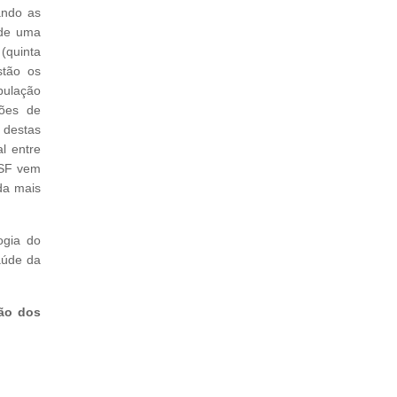
ando as
 de uma
 (quinta
stão os
pulação
iões de
 destas
l entre
ASF vem
da mais
ogia do
aúde da
ção dos