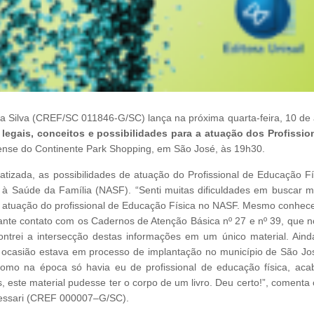
da Silva (CREF/SC 011846-G/SC) lança na próxima quarta-feira, 10 de 
legais, conceitos e possibilidades para a atuação dos Profissio
nense do Continente Park Shopping, em São José, às 19h30.
atizada, as possibilidades de atuação do Profissional de Educação Fí
à Saúde da Família (NASF). “Senti muitas dificuldades em buscar ma
e atuação do profissional de Educação Física no NASF. Mesmo conhec
tante contato com os Cadernos de Atenção Básica nº 27 e nº 39, que n
ntrei a intersecção destas informações em um único material. Aind
 na ocasião estava em processo de implantação no município de São Jo
como na época só havia eu de profissional de educação física, aca
este material pudesse ter o corpo de um livro. Deu certo!”, comenta o
Tessari (CREF
000007–G/SC).