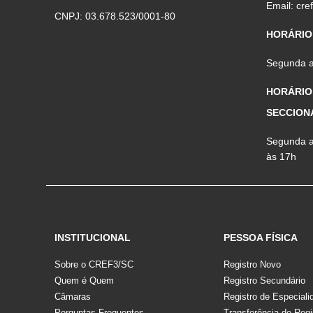
Email:
cre
CNPJ: 03.678.523/0001-80
HORÁRIO
Segunda a 
HORÁRIO
SECCION
Segunda a 
às 17h
INSTITUCIONAL
PESSOA FÍSICA
Sobre o CREF3/SC
Registro Novo
Quem é Quem
Registro Secundário
Câmaras
Registro de Especiali
Perguntas Frequentes
Transferência de Regi