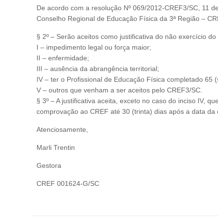
De acordo com a resolução Nº 069/2012-CREF3/SC, 11 de m
Conselho Regional de Educação Física da 3ª Região – CRE
§ 2º – Serão aceitos como justificativa do não exercício do 
I – impedimento legal ou força maior;
II – enfermidade;
III – ausência da abrangência territorial;
IV – ter o Profissional de Educação Física completado 65 
V – outros que venham a ser aceitos pelo CREF3/SC.
§ 3º – A justificativa aceita, exceto no caso do inciso IV
comprovação ao CREF até 30 (trinta) dias após a data da e
Atenciosamente,
Marli Trentin
Gestora
CREF 001624-G/SC