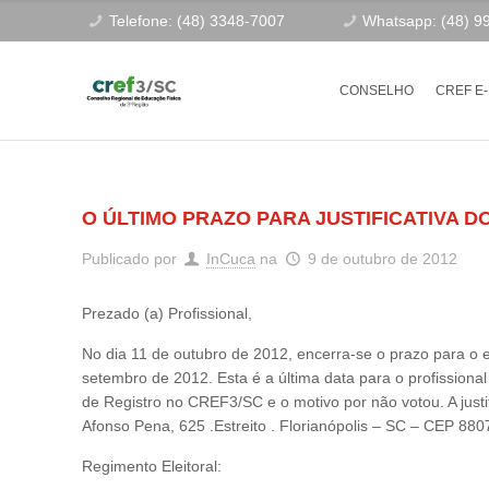
Telefone: (48) 3348-7007
Whatsapp: (48) 9
CONSELHO
CREF E
O ÚLTIMO PRAZO PARA JUSTIFICATIVA DO
Publicado por
InCuca
na
9 de outubro de 2012
Prezado (a) Profissional,
No dia 11 de outubro de 2012, encerra-se o prazo para o envi
setembro de 2012. Esta é a última data para o profission
de Registro no CREF3/SC e o motivo por não votou. A just
Afonso Pena, 625 .Estreito . Florianópolis – SC – CEP 88
Regimento Eleitoral: