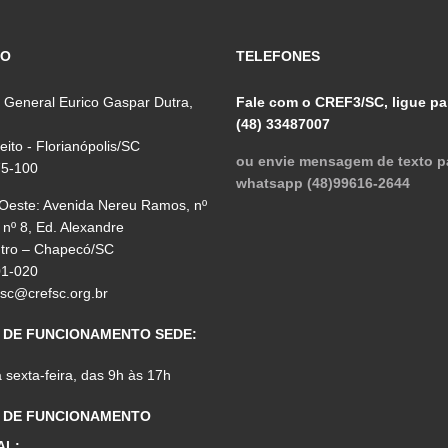
ÇO
TELEFONES
 General Eurico Gaspar Dutra,
Fale com o CREF3/SC, ligue pa
(48) 33487007
reito - Florianópolis/SC
ou envie mensagem de texto p
75-100
whatsapp (48)99616-2644
 Oeste: Avenida Nereu Ramos, nº
 nº 8, Ed. Alexandre
ntro – Chapecó/SC
01-020
fsc@crefsc.org.br
 DE FUNCIONAMENTO SEDE:
sexta-feira, das 9h às 17h
 DE FUNCIONAMENTO
AL: