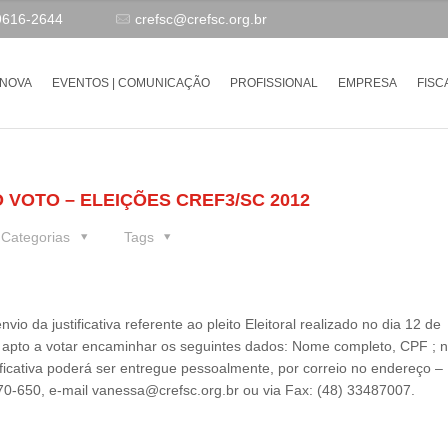
9616-2644
crefsc@crefsc.org.br
-NOVA
EVENTOS | COMUNICAÇÃO
PROFISSIONAL
EMPRESA
FISC
 VOTO – ELEIÇÕES CREF3/SC 2012
Categorias
Tags
o da justificativa referente ao pleito Eleitoral realizado no dia 12 de
al apto a votar encaminhar os seguintes dados: Nome completo, CPF ;
ificativa poderá ser entregue pessoalmente, por correio no endereço –
070-650, e-mail vanessa@crefsc.org.br ou via Fax: (48) 33487007.