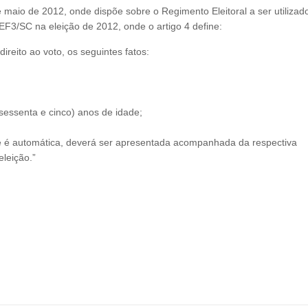
aio de 2012, onde dispõe sobre o Regimento Eleitoral a ser utilizad
F3/SC na eleição de 2012, onde o artigo 4 define:
direito ao voto, os seguintes fatos:
(sessenta e cinco) anos de idade;
, que é automática, deverá ser apresentada acompanhada da respectiva
leição.”