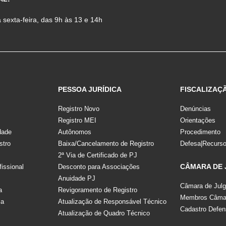
sexta-feira, das 9h às 13 e 14h
PESSOA JURÍDICA
FISCALIZAÇ
Registro Novo
Denúncias
Registro MEI
Orientações
dade
Autônomos
Procedimento
stro
Baixa/Cancelamento de Registro
Defesa|Recurs
2ª Via de Certificado de PJ
CÂMARA DE
fissional
Desconto para Associações
Anuidade PJ
Câmara de Jul
a
Revigoramento de Registro
Membros Câmar
la
Atualização de Responsável Técnico
Cadastro Defen
Atualização de Quadro Técnico
s