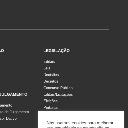
ÃO
LEGISLAÇÃO
Editais
Leis
Decisões
o
Decretos
Concurso Público
 JULGAMENTO
Editais/Licitações
Eleições
gamento
Portarias
a de Julgamento
Recomendações, Pareceres e Notas
sor Dativo
Resoluções
Nós usamos cookies para melhorar