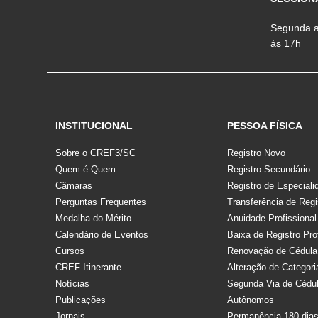
Segunda a 
às 17h
INSTITUCIONAL
PESSOA FÍSICA
Sobre o CREF3/SC
Registro Novo
Quem é Quem
Registro Secundário
Câmaras
Registro de Especiali
Perguntas Frequentes
Transferência de Regi
Medalha do Mérito
Anuidade Profissional
Calendário de Eventos
Baixa de Registro Pro
Cursos
Renovação de Cédula
CREF Itinerante
Alteração de Categori
Notícias
Segunda Via de Cédu
Publicações
Autônomos
Jornais
Permanência 180 dia