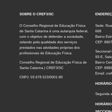
SOBRE O CREF3/SC
ENDERE
O Conselho Regional de Educação Física
Sede: Rua
de Santa Catarina é uma autarquia federal,
668
com o objetivo de defender a sociedade,
Bairro Est
zelando pela qualidade dos serviços
CEP: 880
prestados nas atividades próprias dos
Seccional
profissionais de Educação Física.
93-E, Sala
Conselho Regional de Educação Física de
Bairro Ce
Santa Catarina | CREF3/SC
CEP: 898
Email:
cre
CNPJ: 03.678.523/0001-80
HORÁRIO
Segunda a 
HORÁRIO
SECCION