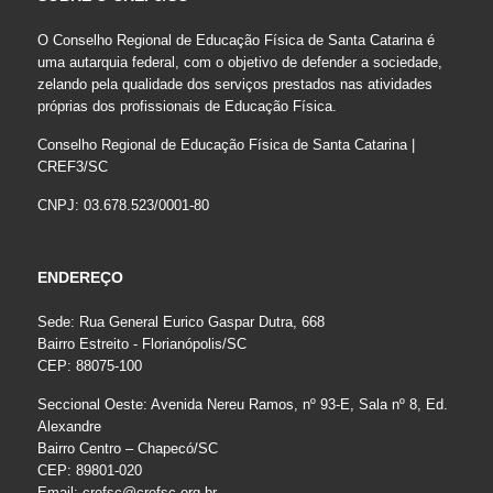
O Conselho Regional de Educação Física de Santa Catarina é
uma autarquia federal, com o objetivo de defender a sociedade,
zelando pela qualidade dos serviços prestados nas atividades
próprias dos profissionais de Educação Física.
Conselho Regional de Educação Física de Santa Catarina |
CREF3/SC
CNPJ: 03.678.523/0001-80
ENDEREÇO
Sede: Rua General Eurico Gaspar Dutra, 668
Bairro Estreito - Florianópolis/SC
CEP: 88075-100
Seccional Oeste: Avenida Nereu Ramos, nº 93-E, Sala nº 8, Ed.
Alexandre
Bairro Centro – Chapecó/SC
CEP: 89801-020
Email:
crefsc@crefsc.org.br