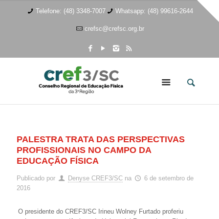
Telefone: (48) 3348-7007
Whatsapp: (48) 99616-2644
crefsc@crefsc.org.br
PALESTRA TRATA DAS PERSPECTIVAS
PROFISSIONAIS NO CAMPO DA
EDUCAÇÃO FÍSICA
Publicado por
Denyse CREF3/SC
na
6 de setembro de
2016
O presidente do CREF3/SC Irineu Wolney Furtado proferiu