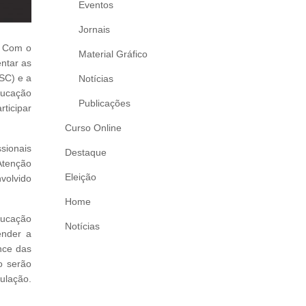
Eventos
Jornais
? Com o
Material Gráfico
entar as
SC) e a
Notícias
ducação
Publicações
ticipar
Curso Online
ssionais
Destaque
Atenção
Eleição
volvido
Home
ducação
Notícias
ender a
nce das
o serão
pulação.