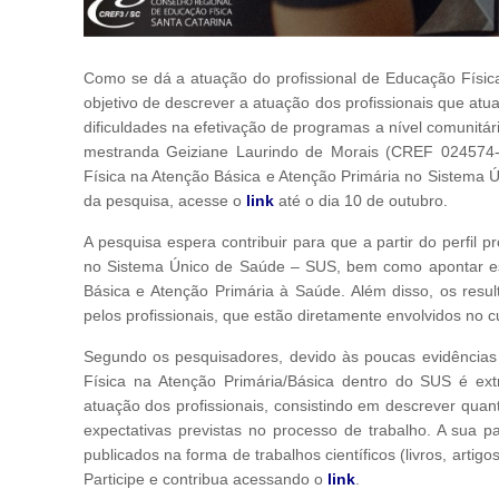
Como se dá a atuação do profissional de Educação Físi
objetivo de descrever a atuação dos profissionais que atu
dificuldades na efetivação de programas a nível comunitá
mestranda Geiziane Laurindo de Morais (CREF 024574-
Física na Atenção Básica e Atenção Primária no Sistema Ú
da pesquisa, acesse o
link
até o dia 10 de outubro.
A pesquisa espera contribuir para que a partir do perfil p
no Sistema Único de Saúde – SUS, bem como apontar est
Básica e Atenção Primária à Saúde. Além disso, os resu
pelos profissionais, que estão diretamente envolvidos no 
Segundo os pesquisadores, devido às poucas evidências 
Física na Atenção Primária/Básica dentro do SUS é ex
atuação dos profissionais, consistindo em descrever qua
expectativas previstas no processo de trabalho. A sua p
publicados na forma de trabalhos científicos (livros, arti
Participe e contribua acessando o
link
.