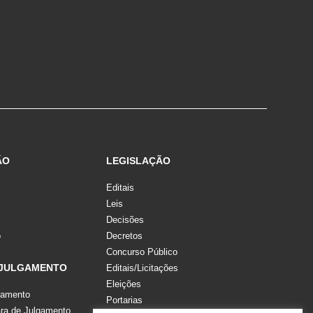
ÃO
LEGISLAÇÃO
Editais
Leis
Decisões
o
Decretos
Concurso Público
 JULGAMENTO
Editais/Licitações
Eleições
gamento
Portarias
a de Julgamento