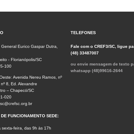
ÇO
TELEFONES
 General Eurico Gaspar Dutra,
Fale com o CREF3/SC, ligue pa
(48) 33487007
reito - Florianópolis/SC
ou envie mensagem de texto p
75-100
whatsapp (48)99616-2644
 Oeste: Avenida Nereu Ramos, nº
 nº 8, Ed. Alexandre
ntro – Chapecó/SC
01-020
fsc@crefsc.org.br
 DE FUNCIONAMENTO SEDE:
sexta-feira, das 9h às 17h