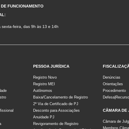
 DE FUNCIONAMENTO
AL:
sexta-feira, das 9h às 13 e 14h
PESSOA JURÍDICA
FISCALIZAÇ
Registro Novo
Denúncias
Registro MEI
Orientações
dade
Autônomos
Procedimento
stro
Baixa/Cancelamento de Registro
Defesa|Recurs
2ª Via de Certificado de PJ
CÂMARA DE
fissional
Desconto para Associações
Anuidade PJ
Câmara de Jul
a
Revigoramento de Registro
Membros Câmar