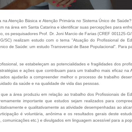
ca na Atenção Básica e Atenção Primária no Sistema Único de Saúde
am na área em Santa Catarina e identificar suas percepções para enfr
rio, os pesquisadores Prof. Dr. Joni Marcio de Farias (CREF 001125-G/
G/SC) realizam estudo com o tema “Atuação do Profissional de E
nico de Saúde: um estudo Transversal de Base Populacional”. Para par
rofissional, se estabeleçam as potencialidades e fragilidades dos profi
ratégias e ações que contribuam para um trabalho mais eficaz na 
ltados ajudarão a compreender melhor o processo de trabalho desen
cuidado da saúde e na qualidade de vida das pessoas.
que a área produziu em relação ao trabalho dos Profissionais de E
tremamente importante que estudos sejam realizados para compre
ntitativamente e qualitativamente as atividade desempenhadas ao alca
articipação é voluntária, anônima e os resultados gerais deste estud
gos, comunicações etc.) e divulgados em linguagem acessível para a po