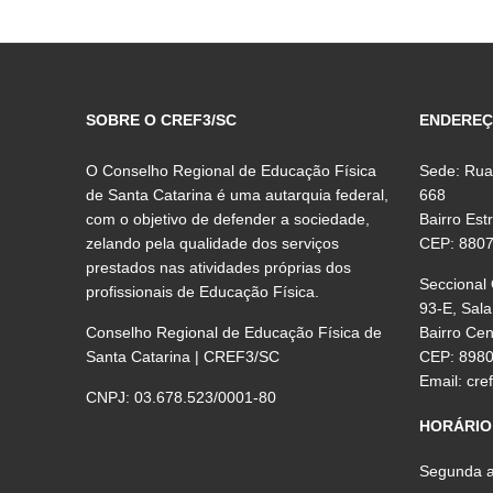
SOBRE O CREF3/SC
ENDERE
O Conselho Regional de Educação Física
Sede: Rua
de Santa Catarina é uma autarquia federal,
668
com o objetivo de defender a sociedade,
Bairro Est
zelando pela qualidade dos serviços
CEP: 880
prestados nas atividades próprias dos
Seccional
profissionais de Educação Física.
93-E, Sala
Conselho Regional de Educação Física de
Bairro Ce
Santa Catarina | CREF3/SC
CEP: 898
Email:
cre
CNPJ: 03.678.523/0001-80
HORÁRIO
Segunda a 