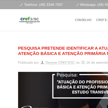
Telefone: (48) 3348-7007
Whatsapp: (48) 9
CONSELHO
CREF E
PESQUISA PRETENDE IDENTIFICAR A AT
ATENÇÃO BÁSICA E ATENÇÃO PRIMÁRIA 
Publicado por
Denyse CREF3/SC
na
16 de setemb