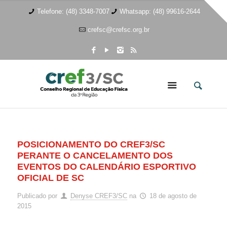
Telefone: (48) 3348-7007
Whatsapp: (48) 99616-2644
crefsc@crefsc.org.br
POSICIONAMENTO DO CREF3/SC
PERANTE O CANCELAMENTO DOS
EVENTOS DO CALENDÁRIO ESPORTIVO
OFICIAL DE SC
Publicado por
Denyse CREF3/SC
na
18 de agosto de
2015