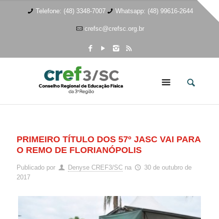
Telefone: (48) 3348-7007
Whatsapp: (48) 99616-2644
crefsc@crefsc.org.br
PRIMEIRO TÍTULO DOS 57º JASC VAI PARA
O REMO DE FLORIANÓPOLIS
Publicado por
Denyse CREF3/SC
na
30 de outubro de
2017