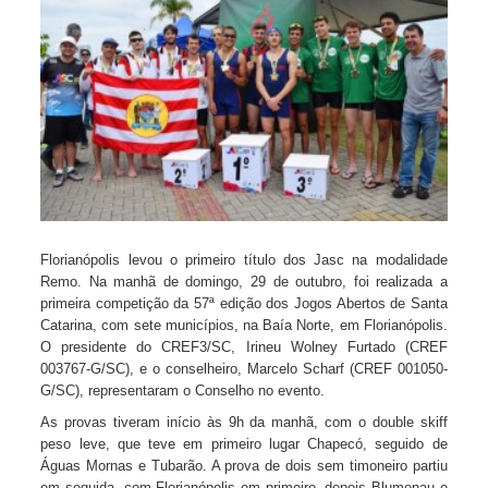
Florianópolis levou o primeiro título dos Jasc na modalidade
Remo. Na manhã de domingo, 29 de outubro, foi realizada a
primeira competição da 57ª edição dos Jogos Abertos de Santa
Catarina, com sete municípios, na Baía Norte, em Florianópolis.
O presidente do CREF3/SC, Irineu Wolney Furtado (CREF
003767-G/SC), e o conselheiro, Marcelo Scharf (CREF 001050-
G/SC), representaram o Conselho no evento.
As provas tiveram início às 9h da manhã, com o double skiff
peso leve, que teve em primeiro lugar Chapecó, seguido de
Águas Mornas e Tubarão. A prova de dois sem timoneiro partiu
em seguida, com Florianópolis em primeiro, depois Blumenau e