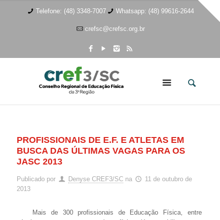
Telefone: (48) 3348-7007
Whatsapp: (48) 99616-2644
crefsc@crefsc.org.br
PROFISSIONAIS DE E.F. E ATLETAS EM
BUSCA DAS ÚLTIMAS VAGAS PARA OS
JASC 2013
Publicado por
Denyse CREF3/SC
na
11 de outubro de
2013
Mais de 300 profissionais de Educação Física, entre