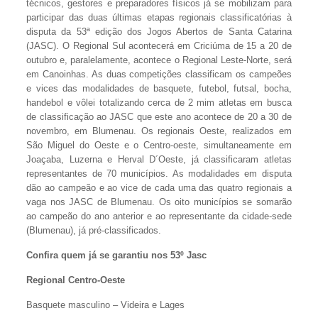
técnicos, gestores e preparadores físicos já se mobilizam para
participar das duas últimas etapas regionais classificatórias à
disputa da 53ª edição dos Jogos Abertos de Santa Catarina
(JASC). O Regional Sul acontecerá em Criciúma de 15 a 20 de
outubro e, paralelamente, acontece o Regional Leste-Norte, será
em Canoinhas. As duas competições classificam os campeões
e vices das modalidades de basquete, futebol, futsal, bocha,
handebol e vôlei totalizando cerca de 2 mim atletas em busca
de classificação ao JASC que este ano acontece de 20 a 30 de
novembro, em Blumenau. Os regionais Oeste, realizados em
São Miguel do Oeste e o Centro-oeste, simultaneamente em
Joaçaba, Luzerna e Herval D´Oeste, já classificaram atletas
representantes de 70 municípios. As modalidades em disputa
dão ao campeão e ao vice de cada uma das quatro regionais a
vaga nos JASC de Blumenau. Os oito municípios se somarão
ao campeão do ano anterior e ao representante da cidade-sede
(Blumenau), já pré-classificados.
Confira quem já se garantiu nos 53º Jasc
Regional Centro-Oeste
Basquete masculino – Videira e Lages