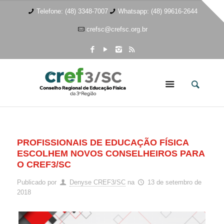
Telefone: (48) 3348-7007
Whatsapp: (48) 99616-2644
crefsc@crefsc.org.br
PROFISSIONAIS DE EDUCAÇÃO FÍSICA
ESCOLHEM NOVOS CONSELHEIROS PARA
O CREF3/SC
Publicado por
Denyse CREF3/SC
na
13 de setembro de
2018