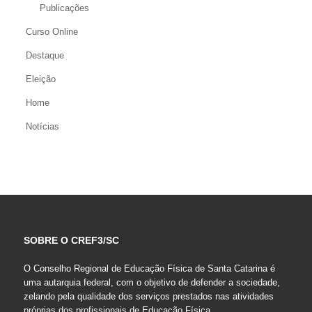
Publicações
Curso Online
Destaque
Eleição
Home
Notícias
SOBRE O CREF3/SC
O Conselho Regional de Educação Física de Santa Catarina é
uma autarquia federal, com o objetivo de defender a sociedade,
zelando pela qualidade dos serviços prestados nas atividades
próprias dos profissionais de Educação Física.