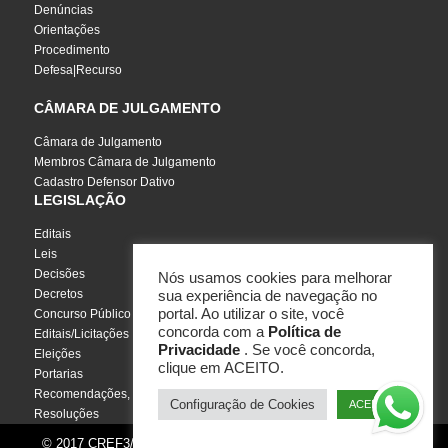
Denúncias
Orientações
Procedimento
Defesa|Recurso
CÂMARA DE JULGAMENTO
Câmara de Julgamento
Membros Câmara de Julgamento
Cadastro Defensor Dativo
LEGISLAÇÃO
Editais
Leis
Decisões
Nós usamos cookies para melhorar
Decretos
sua experiência de navegação no
portal. Ao utilizar o site, você
Concurso Público
concorda com a
Política de
Editais/Licitações
Privacidade
. Se você concorda,
Eleições
clique em ACEITO.
Portarias
Recomendações, Pareceres e Notas
Configuração de Cookies
ACEITO
Resoluções
© 2017 CREF3/SC - Todos os direitos reservados | Por
InCuca