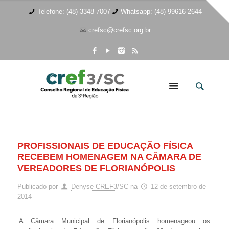
Telefone: (48) 3348-7007
Whatsapp: (48) 99616-2644
crefsc@crefsc.org.br
PROFISSIONAIS DE EDUCAÇÃO FÍSICA
RECEBEM HOMENAGEM NA CÂMARA DE
VEREADORES DE FLORIANÓPOLIS
Publicado por
Denyse CREF3/SC
na
12 de setembro de
2014
A Câmara Municipal de Florianópolis homenageou os