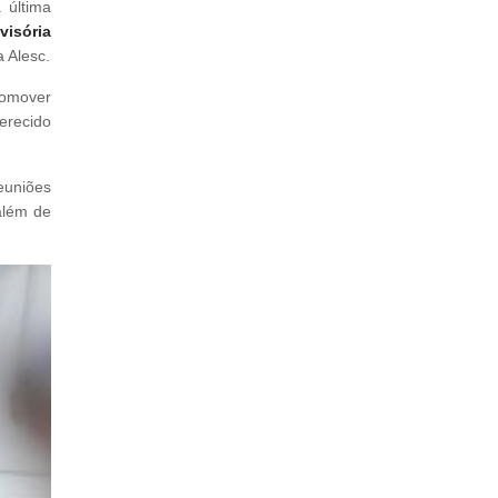
 última
visória
 Alesc.
romover
erecido
euniões
além de