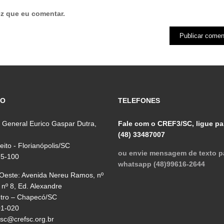
z que eu comentar.
ÇO
TELEFONES
 General Eurico Gaspar Dutra,
Fale com o CREF3/SC, ligue pa
(48) 33487007
reito - Florianópolis/SC
ou envie mensagem de texto p
75-100
whatsapp (48)99616-2644
 Oeste: Avenida Nereu Ramos, nº
 nº 8, Ed. Alexandre
ntro – Chapecó/SC
01-020
fsc@crefsc.org.br