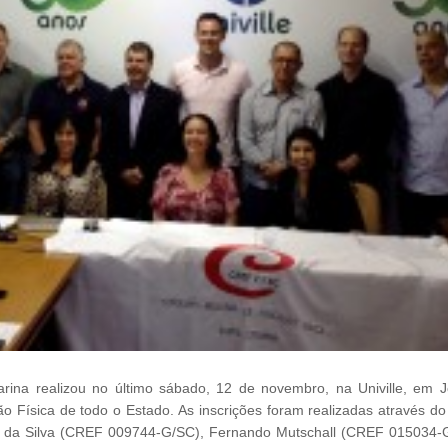
na realizou no último sábado, 12 de novembro, na Univille, em Joi
ão Física de todo o Estado. As inscrições foram realizadas através do
ade da Silva (CREF 009744-G/SC), Fernando Mutschall (CREF 015034-