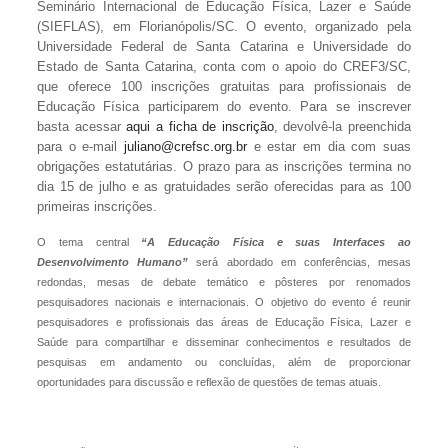
Seminário Internacional de Educação Física, Lazer e Saúde
(SIEFLAS), em Florianópolis/SC. O evento, organizado pela
Universidade Federal de Santa Catarina e Universidade do
Estado de Santa Catarina, conta com o apoio do CREF3/SC,
que oferece 100 inscrições gratuitas para profissionais de
Educação Física participarem do evento. Para se inscrever
basta acessar
aqui a ficha de inscrição
, devolvê-la preenchida
para o e-mail
juliano@crefsc.org.br
e estar em dia com suas
obrigações estatutárias. O prazo para as inscrições termina no
dia 15 de julho e as gratuidades serão oferecidas para as 100
primeiras inscrições.
O tema central
“A Educação Física e suas Interfaces ao
Desenvolvimento Humano”
será abordado em conferências, mesas
redondas, mesas de debate temático e pôsteres por renomados
pesquisadores nacionais e internacionais. O objetivo do evento é r
eunir
pesquisadores e profissionais
das áreas de Educação Física, Lazer e
Saúde
para compartilhar e disseminar conhecimentos e resultados de
pesquisas em andamento ou concluídas, além de proporcionar
oportunidades para discussão e reflexão de questões de temas atuais.