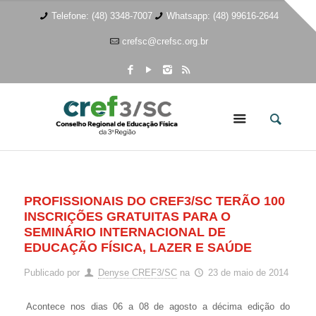
Telefone: (48) 3348-7007
Whatsapp: (48) 99616-2644
crefsc@crefsc.org.br
PROFISSIONAIS DO CREF3/SC TERÃO 100
INSCRIÇÕES GRATUITAS PARA O
SEMINÁRIO INTERNACIONAL DE
EDUCAÇÃO FÍSICA, LAZER E SAÚDE
Publicado por
Denyse CREF3/SC
na
23 de maio de 2014
Acontece nos dias 06 a 08 de agosto a décima edição do