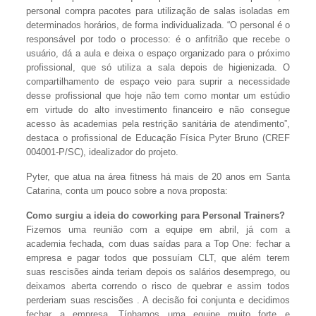
personal compra pacotes para utilização de salas isoladas em
determinados horários, de forma individualizada. “O personal é o
responsável por todo o processo: é o anfitrião que recebe o
usuário, dá a aula e deixa o espaço organizado para o próximo
profissional, que só utiliza a sala depois de higienizada. O
compartilhamento de espaço veio para suprir a necessidade
desse profissional que hoje não tem como montar um estúdio
em virtude do alto investimento financeiro e não consegue
acesso às academias pela restrição sanitária de atendimento”,
destaca o profissional de Educação Física Pyter Bruno (CREF
004001-P/SC), idealizador do projeto.
Pyter, que atua na área fitness há mais de 20 anos em Santa
Catarina, conta um pouco sobre a nova proposta:
Como surgiu a ideia do coworking para Personal Trainers?
Fizemos uma reunião com a equipe em abril, já com a
academia fechada, com duas saídas para a Top One: fechar a
empresa e pagar todos que possuíam CLT, que além terem
suas rescisões ainda teriam depois os salários desemprego, ou
deixamos aberta correndo o risco de quebrar e assim todos
perderiam suas rescisões . A decisão foi conjunta e decidimos
fechar a empresa. Tínhamos uma equipe muito forte e