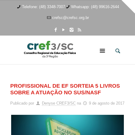
Telefone: (48) 3348-7007
Whatsapp: (48) 99616-2644
crefsc@crefsc.org.br
PROFISSIONAL DE EF SORTEIA 5 LIVROS
SOBRE A ATUAÇÃO NO SUS/NASF
Publicado por
Denyse CREF3/SC
na
9 de agosto de 2017