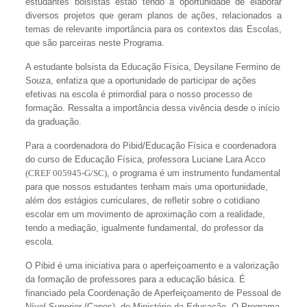
estudantes bolsistas estão tendo a oportunidade de elaborar
diversos projetos que geram planos de ações, relacionados a
temas de relevante importância para os contextos das Escolas,
que são parceiras neste Programa.
A estudante bolsista da Educação Física, Deysilane Fermino de
Souza, enfatiza que a oportunidade de participar de ações
efetivas na escola é primordial para o nosso processo de
formação. Ressalta a importância dessa vivência desde o início
da graduação.
Para a coordenadora do Pibid/Educação Física e coordenadora
do curso de Educação Física, professora Luciane Lara Acco
(CREF 005945-G/SC)
, o programa é um instrumento fundamental
para que nossos estudantes tenham mais uma oportunidade,
além dos estágios curriculares, de refletir sobre o cotidiano
escolar em um movimento de aproximação com a realidade,
tendo a mediação, igualmente fundamental, do professor da
escola.
O Pibid é uma iniciativa para o aperfeiçoamento e a valorização
da formação de professores para a educação básica. É
financiado pela Coordenação de Aperfeiçoamento de Pessoal de
Nível Superior (Capes), do Ministério da Educação. O Programa