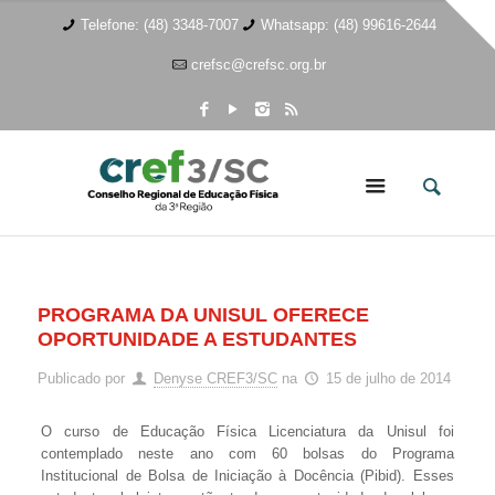
Telefone: (48) 3348-7007
Whatsapp: (48) 99616-2644
crefsc@crefsc.org.br
PROGRAMA DA UNISUL OFERECE
OPORTUNIDADE A ESTUDANTES
Publicado por
Denyse CREF3/SC
na
15 de julho de 2014
O curso de Educação Física Licenciatura da Unisul foi
contemplado neste ano com 60 bolsas do Programa
Institucional de Bolsa de Iniciação à Docência (Pibid). Esses