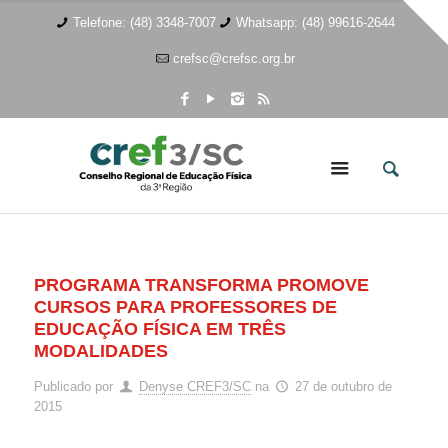
Telefone: (48) 3348-7007
Whatsapp: (48) 99616-2644
crefsc@crefsc.org.br
PROGRAMA TRANSFORMA PROMOVE
CURSOS PARA PROFESSORES DE
EDUCAÇÃO FÍSICA EM TRÊS
MODALIDADES
Publicado por
Denyse CREF3/SC
na
27 de outubro de
2015