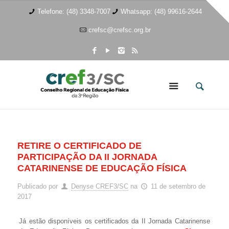
Telefone: (48) 3348-7007
Whatsapp: (48) 99616-2644
crefsc@crefsc.org.br
RETIRE O CERTIFICADO DE
PARTICIPAÇÃO DA II JORNADA
CATARINENSE DE EDUCAÇÃO FÍSICA
Publicado por
Denyse CREF3/SC
na
11 de setembro de
2017
Já estão disponíveis os certificados da II Jornada Catarinense