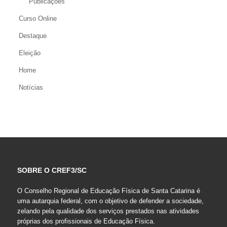
Publicações
Curso Online
Destaque
Eleição
Home
Notícias
SOBRE O CREF3/SC
O Conselho Regional de Educação Física de Santa Catarina é
uma autarquia federal, com o objetivo de defender a sociedade,
zelando pela qualidade dos serviços prestados nas atividades
próprias dos profissionais de Educação Física.