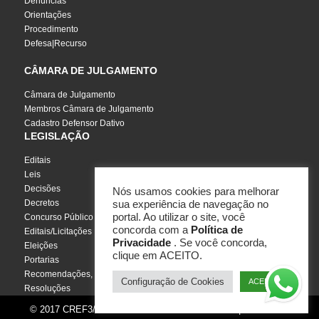
Denúncias
Orientações
Procedimento
Defesa|Recurso
CÂMARA DE JULGAMENTO
Câmara de Julgamento
Membros Câmara de Julgamento
Cadastro Defensor Dativo
LEGISLAÇÃO
Editais
Leis
Decisões
Nós usamos cookies para melhorar
Decretos
sua experiência de navegação no
portal. Ao utilizar o site, você
Concurso Público
concorda com a
Política de
Editais/Licitações
Privacidade
. Se você concorda,
Eleições
clique em ACEITO.
Portarias
Recomendações, Pareceres e Notas
Configuração de Cookies
ACEITO
Resoluções
© 2017 CREF3/SC - Todos os direitos reservados | Por
InCuca