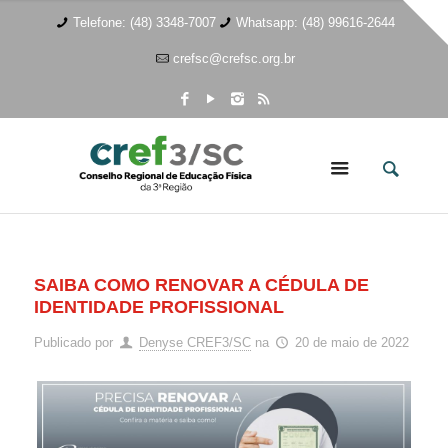
Telefone: (48) 3348-7007
Whatsapp: (48) 99616-2644
crefsc@crefsc.org.br
SAIBA COMO RENOVAR A CÉDULA DE
IDENTIDADE PROFISSIONAL
Publicado por
Denyse CREF3/SC
na
20 de maio de 2022