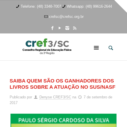
Telefone: (48) 3348-7007
Whatsapp: (48) 99616-2644
crefsc@crefsc.org.br
SAIBA QUEM SÃO OS GANHADORES DOS
LIVROS SOBRE A ATUAÇÃO NO SUS/NASF
Publicado por
Denyse CREF3/SC
na
7 de setembro de
2017