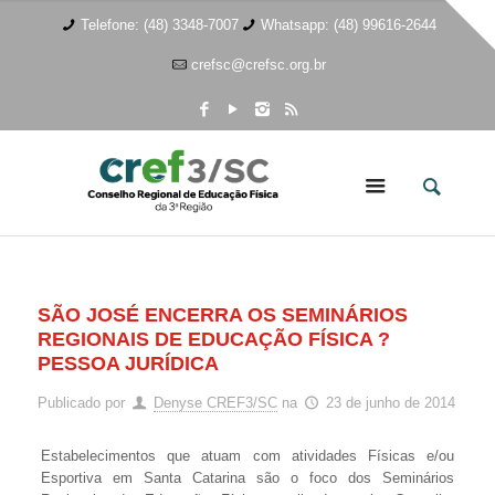
Telefone: (48) 3348-7007
Whatsapp: (48) 99616-2644
crefsc@crefsc.org.br
SÃO JOSÉ ENCERRA OS SEMINÁRIOS
REGIONAIS DE EDUCAÇÃO FÍSICA ?
PESSOA JURÍDICA
Publicado por
Denyse CREF3/SC
na
23 de junho de 2014
Estabelecimentos que atuam com atividades Físicas e/ou
Esportiva em Santa Catarina são o foco dos Seminários