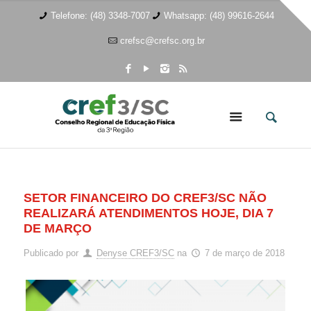
Telefone: (48) 3348-7007
Whatsapp: (48) 99616-2644
crefsc@crefsc.org.br
SETOR FINANCEIRO DO CREF3/SC NÃO
REALIZARÁ ATENDIMENTOS HOJE, DIA 7
DE MARÇO
Publicado por
Denyse CREF3/SC
na
7 de março de 2018