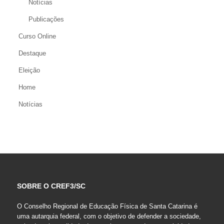
Notícias
Publicações
Curso Online
Destaque
Eleição
Home
Notícias
SOBRE O CREF3/SC
O Conselho Regional de Educação Física de Santa Catarina é
uma autarquia federal, com o objetivo de defender a sociedade,