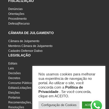
FISCALIZAÇÃO
Denúncias
Orientações
Procedimento
Defesa|Recurso
CÂMARA DE JULGAMENTO
Câmara de Julgamento
Membros Câmara de Julgamento
Cadastro Defensor Dativo
LEGISLAÇÃO
Editais
Leis
Decisões
Nós usamos cookies para melhorar
Decretos
sua experiência de navegação no
portal. Ao utilizar o site, você
Concurso Público
concorda com a
Política de
Editais/Licitações
Privacidade
. Se você concorda,
Eleições
clique em ACEITO.
Portarias
Recomendações, Pareceres e Notas
Configuração de Cookies
ACEITO
Resoluções