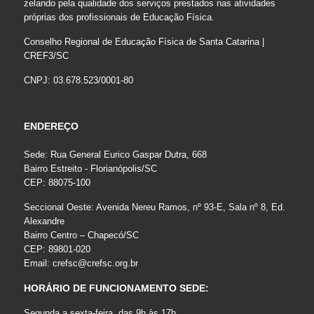
zelando pela qualidade dos serviços prestados nas atividades
próprias dos profissionais de Educação Física.
Conselho Regional de Educação Física de Santa Catarina |
CREF3/SC
CNPJ: 03.678.523/0001-80
ENDEREÇO
Sede: Rua General Eurico Gaspar Dutra, 668
Bairro Estreito - Florianópolis/SC
CEP: 88075-100
Seccional Oeste: Avenida Nereu Ramos, nº 93-E, Sala nº 8, Ed.
Alexandre
Bairro Centro – Chapecó/SC
CEP: 89801-020
Email:
crefsc@crefsc.org.br
HORÁRIO DE FUNCIONAMENTO SEDE:
Segunda a sexta-feira, das 9h às 17h