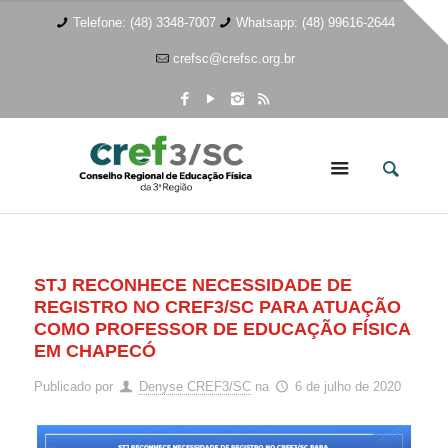
Telefone: (48) 3348-7007
Whatsapp: (48) 99616-2644
crefsc@crefsc.org.br
STJ RECONHECE NECESSIDADE DE
REGISTRO NO CREF3/SC PARA ATUAÇÃO
COMO PROFESSOR DE EDUCAÇÃO FÍSICA
EM CHAPECÓ
Publicado por
Denyse CREF3/SC
na
6 de julho de 2020