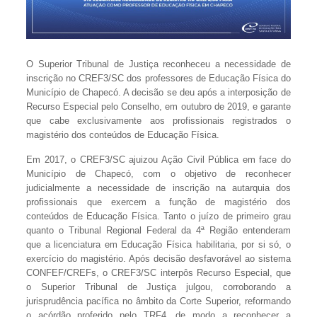
O Superior Tribunal de Justiça reconheceu a necessidade de
inscrição no CREF3/SC dos professores de Educação Física do
Município de Chapecó. A decisão se deu após a interposição de
Recurso Especial pelo Conselho, em outubro de 2019, e garante
que cabe exclusivamente aos profissionais registrados o
magistério dos conteúdos de Educação Física.
Em 2017, o CREF3/SC ajuizou Ação Civil Pública em face do
Município de Chapecó, com o objetivo de reconhecer
judicialmente a necessidade de inscrição na autarquia dos
profissionais que exercem a função de magistério dos
conteúdos de Educação Física. Tanto o juízo de primeiro grau
quanto o Tribunal Regional Federal da 4ª Região entenderam
que a licenciatura em Educação Física habilitaria, por si só, o
exercício do magistério. Após decisão desfavorável ao sistema
CONFEF/CREFs, o CREF3/SC interpôs Recurso Especial, que
o Superior Tribunal de Justiça julgou, corroborando a
jurisprudência pacífica no âmbito da Corte Superior, reformando
o acórdão proferido pelo TRF4, de modo a reconhecer a