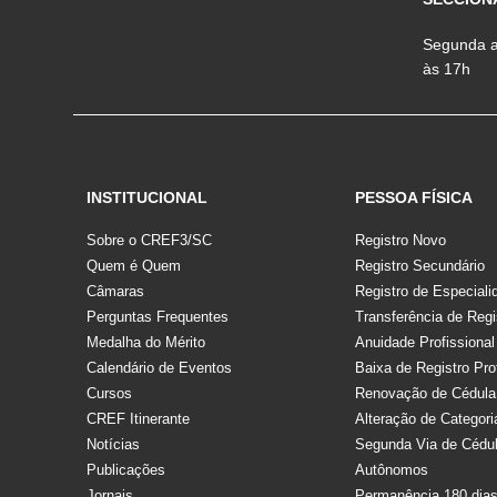
Segunda a 
às 17h
INSTITUCIONAL
PESSOA FÍSICA
Sobre o CREF3/SC
Registro Novo
Quem é Quem
Registro Secundário
Câmaras
Registro de Especiali
Perguntas Frequentes
Transferência de Regi
Medalha do Mérito
Anuidade Profissional
Calendário de Eventos
Baixa de Registro Pro
Cursos
Renovação de Cédula
CREF Itinerante
Alteração de Categori
Notícias
Segunda Via de Cédu
Publicações
Autônomos
Jornais
Permanência 180 dia