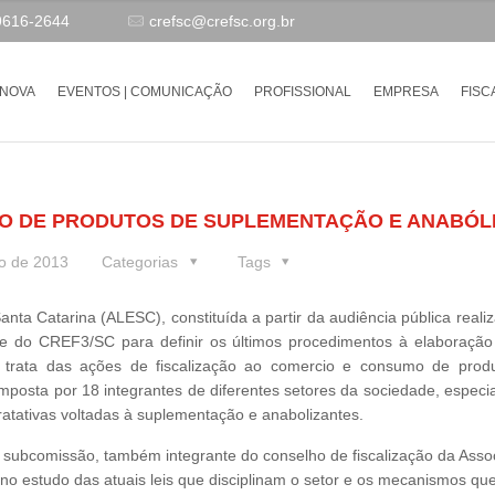
9616-2644
crefsc@crefsc.org.br
-NOVA
EVENTOS | COMUNICAÇÃO
PROFISSIONAL
EMPRESA
FISC
IO DE PRODUTOS DE SUPLEMENTAÇÃO E ANABÓL
o de 2013
Categorias
Tags
a Catarina (ALESC), constituída a partir da audiência pública realiz
de do CREF3/SC para definir os últimos procedimentos à elaboraçã
ue trata das ações de fiscalização ao comercio e consumo de prod
mposta por 18 integrantes de diferentes setores da sociedade, especi
tratativas voltadas à suplementação e anabolizantes.
subcomissão, também integrante do conselho de fiscalização da Asso
no estudo das atuais leis que disciplinam o setor e os mecanismos qu