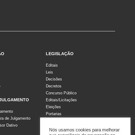
ÃO
LEGISLAÇÃO
Editais
Leis
Decisões
o
Decretos
Concurso Público
 JULGAMENTO
Editais/Licitações
Eleições
gamento
Portarias
a de Julgamento
Recomendações, Pareceres e Notas
sor Dativo
Resoluções
Nós usamos cookies para melhorar