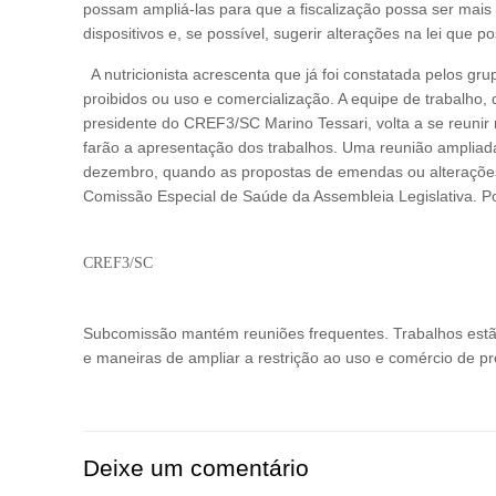
possam ampliá-las para que a fiscalização possa ser mais 
dispositivos e, se possível, sugerir alterações na lei que 
A nutricionista acrescenta que já foi constatada pelos grup
proibidos ou uso e comercialização. A equipe de trabalho,
presidente do CREF3/SC Marino Tessari, volta a se reunir
farão a apresentação dos trabalhos. Uma reunião ampliad
dezembro, quando as propostas de emendas ou alterações
Comissão Especial de Saúde da Assembleia Legislativa. Po
Texto/foto: Júlio Castro (SC 
CREF3/SC
Subcomissão mantém reuniões frequentes. Trabalhos estão
e maneiras de ampliar a restrição ao uso e comércio de pr
Deixe um comentário