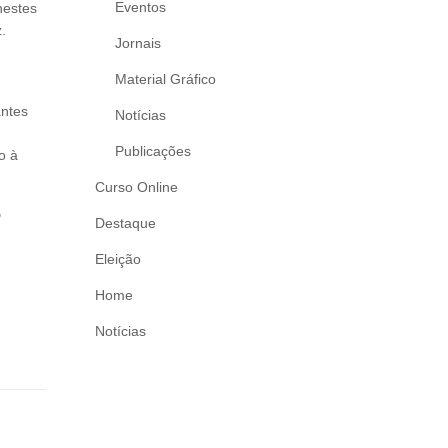
Eventos
nestes
.
Jornais
Material Gráfico
-
antes
Notícias
Publicações
o à
Curso Online
o
Destaque
Eleição
Home
Notícias