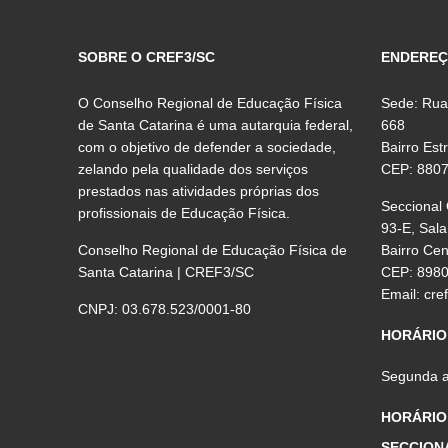
SOBRE O CREF3/SC
ENDERE
O Conselho Regional de Educação Física
Sede: Rua
de Santa Catarina é uma autarquia federal,
668
com o objetivo de defender a sociedade,
Bairro Est
zelando pela qualidade dos serviços
CEP: 880
prestados nas atividades próprias dos
Seccional
profissionais de Educação Física.
93-E, Sala
Conselho Regional de Educação Física de
Bairro Ce
Santa Catarina | CREF3/SC
CEP: 898
Email:
cre
CNPJ: 03.678.523/0001-80
HORÁRIO
Segunda a 
HORÁRIO
SECCION