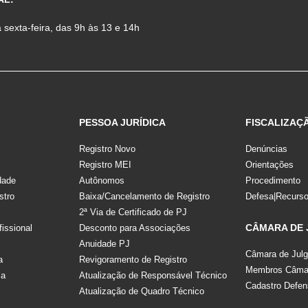
sexta-feira, das 9h às 13 e 14h
PESSOA JURÍDICA
FISCALIZAÇ
Registro Novo
Denúncias
Registro MEI
Orientações
dade
Autônomos
Procedimento
stro
Baixa/Cancelamento de Registro
Defesa|Recurs
2ª Via de Certificado de PJ
CÂMARA DE
fissional
Desconto para Associações
Anuidade PJ
Câmara de Jul
a
Revigoramento de Registro
Membros Câmar
la
Atualização de Responsável Técnico
Cadastro Defen
Atualização de Quadro Técnico
s