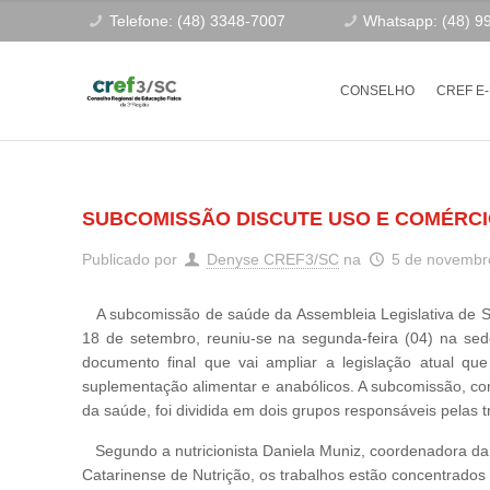
Telefone: (48) 3348-7007
Whatsapp: (48) 9
CONSELHO
CREF E
SUBCOMISSÃO DISCUTE USO E COMÉRC
Publicado por
Denyse CREF3/SC
na
5 de novembr
A subcomissão de saúde da Assembleia Legislativa de Sant
18 de setembro, reuniu-se na segunda-feira (04) na se
documento final que vai ampliar a legislação atual q
suplementação alimentar e anabólicos. A subcomissão, co
da saúde, foi dividida em dois grupos responsáveis pelas 
Segundo a nutricionista Daniela Muniz, coordenadora da 
Catarinense de Nutrição, os trabalhos estão concentrados 