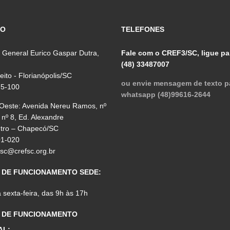
ÇO
TELEFONES
 General Eurico Gaspar Dutra,
Fale com o CREF3/SC, ligue pa
(48) 33487007
reito - Florianópolis/SC
ou envie mensagem de texto p
75-100
whatsapp (48)99616-2644
 Oeste: Avenida Nereu Ramos, nº
 nº 8, Ed. Alexandre
ntro – Chapecó/SC
01-020
fsc@crefsc.org.br
 DE FUNCIONAMENTO SEDE:
sexta-feira, das 9h às 17h
 DE FUNCIONAMENTO
AL: