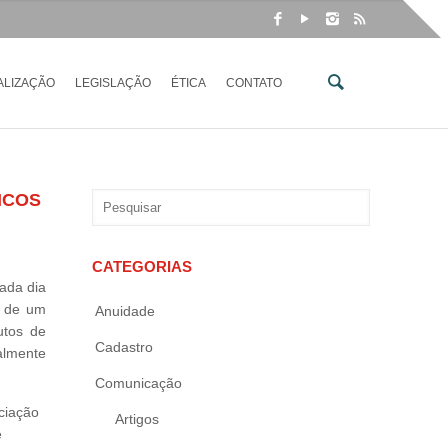
ALIZAÇÃO
LEGISLAÇÃO
ÉTICA
CONTATO
ICOS
CATEGORIAS
ada dia
o de um
Anuidade
utos de
Cadastro
almente
Comunicação
ciação
Artigos
e