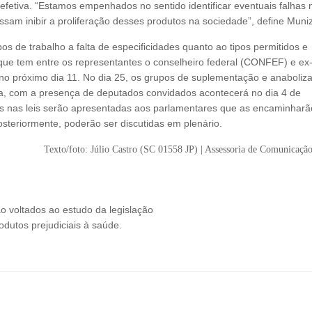
efetiva. “Estamos empenhados no sentido identificar eventuais falhas 
possam inibir a proliferação desses produtos na sociedade”, define Muniz
os de trabalho a falta de especificidades quanto ao tipos permitidos e
 que tem entre os representantes o conselheiro federal (CONFEF) e ex
 no próximo dia 11. No dia 25, os grupos de suplementação e anaboliz
a, com a presença de deputados convidados acontecerá no dia 4 de
 nas leis serão apresentadas aos parlamentares que as encaminharã
steriormente, poderão ser discutidas em plenário.
01558 JP) | Assessoria de Comunicaçã
 voltados ao estudo da legislação
odutos prejudiciais à saúde.