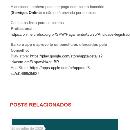
A anuidade também pode ser paga com boleto bancário
(
Serviços Online
) e não será enviada por correios.
Confira os links para os boletos:
Profissional:
https://online.crefsc.org.br/SPW/PagamentoAvulso/AnuidadeRegist
Baixe o app e aproveite os benefícios oferecidos pelo
Conselho:
Play store:
https://play.google.com/store/apps/details?
id=com.cref3.spw&hl=pt_BR
App Store:
https://apps.apple.com/br/app/cref3-
sc/id1489535927
POSTS RELACIONADOS
16 de julho de 2026