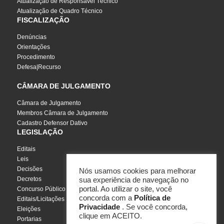
Atualização de Responsável Técnico
Atualização de Quadro Técnico
FISCALIZAÇÃO
Denúncias
Orientações
Procedimento
Defesa|Recurso
CÂMARA DE JULGAMENTO
Câmara de Julgamento
Membros Câmara de Julgamento
Cadastro Defensor Dativo
LEGISLAÇÃO
Editais
Leis
Decisões
Nós usamos cookies para melhorar
Decretos
sua experiência de navegação no
portal. Ao utilizar o site, você
Concurso Público
concorda com a
Política de
Editais/Licitações
Privacidade
. Se você concorda,
Eleições
clique em ACEITO.
Portarias