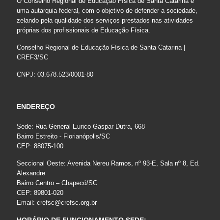
O Conselho Regional de Educação Física de Santa Catarina é
uma autarquia federal, com o objetivo de defender a sociedade,
zelando pela qualidade dos serviços prestados nas atividades
próprias dos profissionais de Educação Física.
Conselho Regional de Educação Física de Santa Catarina |
CREF3/SC
CNPJ: 03.678.523/0001-80
ENDEREÇO
Sede: Rua General Eurico Gaspar Dutra, 668
Bairro Estreito - Florianópolis/SC
CEP: 88075-100
Seccional Oeste: Avenida Nereu Ramos, nº 93-E, Sala nº 8, Ed.
Alexandre
Bairro Centro – Chapecó/SC
CEP: 89801-020
Email:
crefsc@crefsc.org.br
HORÁRIO DE FUNCIONAMENTO SEDE: