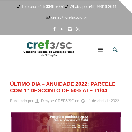
Telefone: (48) 3348-7007
Whatsapp: (48) 99616-2644
crefsc@crefsc.org.br
ÚLTIMO DIA – ANUIDADE 2022: PARCELE
COM 1º DESCONTO DE 50% ATÉ 11/04
Publicado por
Denyse CREF3/SC
na
11 de abril de 2022