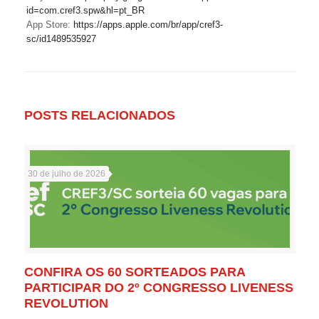
id=com.cref3.spw&hl=pt_BR
App Store:
https://apps.apple.com/br/app/cref3-
sc/id1489535927
POSTS RELACIONADOS
30 de julho de 2026
CONFIRA OS 60 SORTEADOS PARA
PARTICIPAR DO 2º CONGRESSO LIVENESS
REVOLUTION