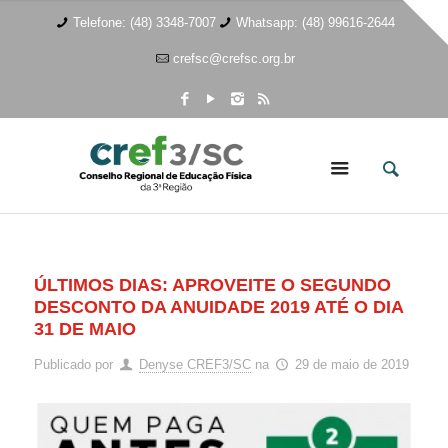
Telefone: (48) 3348-7007
Whatsapp: (48) 99616-2644
crefsc@crefsc.org.br
ÚLTIMOS DIAS: APROVEITE O SEGUNDO
DESCONTO DA ANUIDADE 2019 ATÉ O DIA
31 DE MAIO
Publicado por
Denyse CREF3/SC
na
29 de maio de 2019