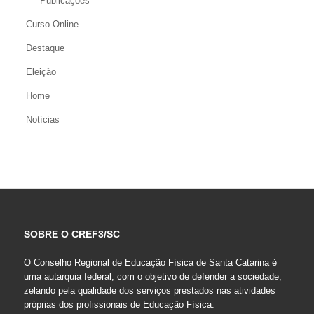
Publicações
Curso Online
Destaque
Eleição
Home
Notícias
SOBRE O CREF3/SC
O Conselho Regional de Educação Física de Santa Catarina é
uma autarquia federal, com o objetivo de defender a sociedade,
zelando pela qualidade dos serviços prestados nas atividades
próprias dos profissionais de Educação Física.