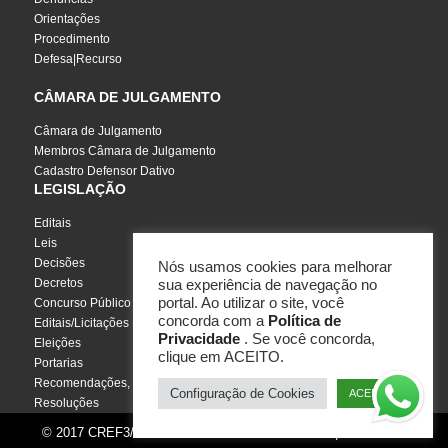
Orientações
Procedimento
Defesa|Recurso
CÂMARA DE JULGAMENTO
Câmara de Julgamento
Membros Câmara de Julgamento
Cadastro Defensor Dativo
LEGISLAÇÃO
Editais
Leis
Decisões
Nós usamos cookies para melhorar
Decretos
sua experiência de navegação no
portal. Ao utilizar o site, você
Concurso Público
concorda com a
Política de
Editais/Licitações
Privacidade
. Se você concorda,
Eleições
clique em ACEITO.
Portarias
Recomendações, Pareceres e Notas
Configuração de Cookies
ACEITO
Resoluções
© 2017 CREF3/SC - Todos os direitos reservados | Por
InCuca