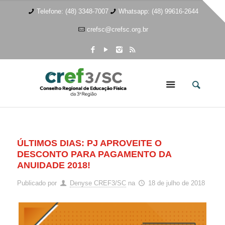
Telefone: (48) 3348-7007
Whatsapp: (48) 99616-2644
crefsc@crefsc.org.br
ÚLTIMOS DIAS: PJ APROVEITE O
DESCONTO PARA PAGAMENTO DA
ANUIDADE 2018!
Publicado por
Denyse CREF3/SC
na
18 de julho de 2018