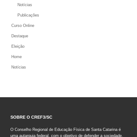
Notícias
Publicações
Curso Online
Destaque
Eleição
Home
Notícias
SOBRE O CREF3/SC
O Conselho Regional de Educação Física de Santa Catarina é
uma autarquia federal, com o objetivo de defender a sociedade,