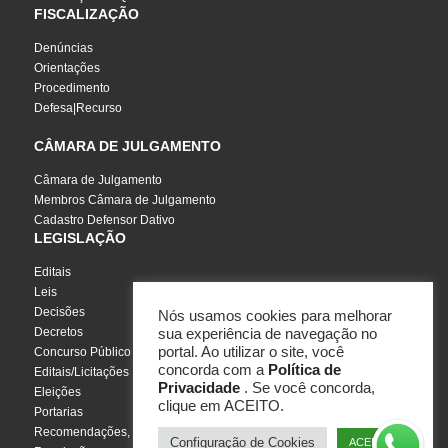
FISCALIZAÇÃO
Denúncias
Orientações
Procedimento
Defesa|Recurso
CÂMARA DE JULGAMENTO
Câmara de Julgamento
Membros Câmara de Julgamento
Cadastro Defensor Dativo
LEGISLAÇÃO
Editais
Leis
Decisões
Nós usamos cookies para melhorar
Decretos
sua experiência de navegação no
portal. Ao utilizar o site, você
Concurso Público
concorda com a
Política de
Editais/Licitações
Privacidade
. Se você concorda,
Eleições
clique em ACEITO.
Portarias
Recomendações, Pareceres e Notas
Configuração de Cookies
ACEITO