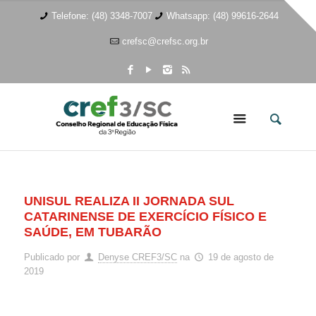
Telefone: (48) 3348-7007
Whatsapp: (48) 99616-2644
crefsc@crefsc.org.br
UNISUL REALIZA II JORNADA SUL
CATARINENSE DE EXERCÍCIO FÍSICO E
SAÚDE, EM TUBARÃO
Publicado por
Denyse CREF3/SC
na
19 de agosto de
2019