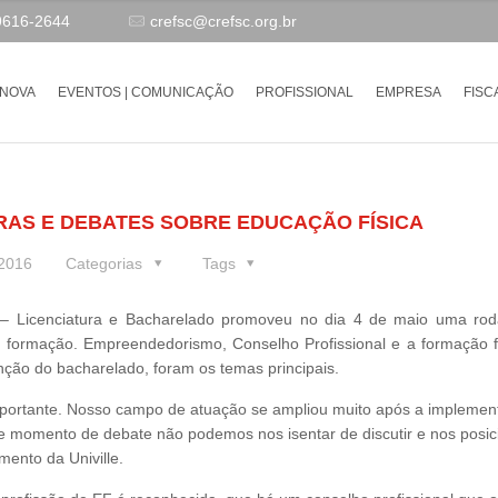
9616-2644
crefsc@crefsc.org.br
-NOVA
EVENTOS | COMUNICAÇÃO
PROFISSIONAL
EMPRESA
FISC
RAS E DEBATES SOBRE EDUCAÇÃO FÍSICA
 2016
Categorias
Tags
e – Licenciatura e Bacharelado promoveu no dia 4 de maio uma ro
 formação. Empreendedorismo, Conselho Profissional e a formação f
nção do bacharelado, foram os temas principais.
ortante. Nosso campo de atuação se ampliou muito após a implemen
e momento de debate não podemos nos isentar de discutir e nos posic
mento da Univille.