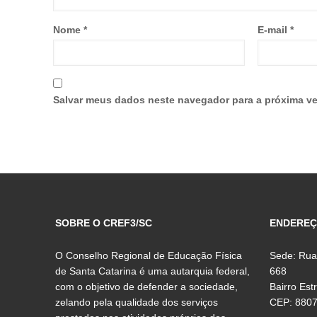
Nome
*
E-mail
*
Salvar meus dados neste navegador para a próxima ve
SOBRE O CREF3/SC
ENDERE
O Conselho Regional de Educação Física
Sede: Rua
de Santa Catarina é uma autarquia federal,
668
com o objetivo de defender a sociedade,
Bairro Est
zelando pela qualidade dos serviços
CEP: 880