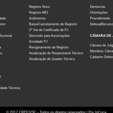
Registro Novo
Denúncias
Registro MEI
Orientações
dade
Autônomos
Procedimento
stro
Baixa/Cancelamento de Registro
Defesa|Recurs
2ª Via de Certificado de PJ
CÂMARA DE
fissional
Desconto para Associações
Anuidade PJ
Câmara de Jul
a
Revigoramento de Registro
Membros Câmar
la
Atualização de Responsável Técnico
Cadastro Defen
Atualização de Quadro Técnico
s
o
a
idade Técnica
© 2017 CREF3/SC - Todos os direitos reservados | Por
InCuca