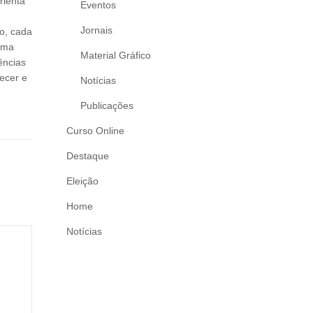
rienta
Eventos
Jornais
o, cada
 uma
Material Gráfico
ências
lecer e
Notícias
Publicações
Curso Online
Destaque
Eleição
Home
Notícias