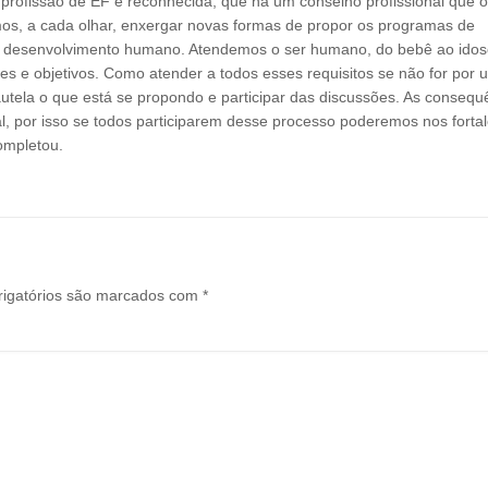
profissão de EF é reconhecida, que há um conselho profissional que o
mos, a cada olhar, enxergar novas formas de propor os programas de
e e desenvolvimento humano. Atendemos o ser humano, do bebê ao idos
des e objetivos. Como atender a todos esses requisitos se não for por
tela o que está se propondo e participar das discussões. As consequ
al, por isso se todos participarem desse processo poderemos nos forta
ompletou.
igatórios são marcados com
*