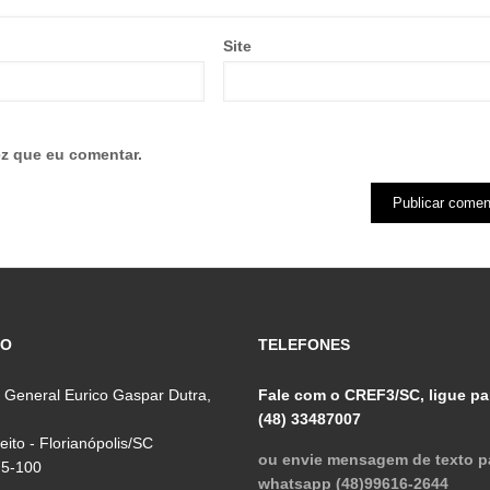
Site
z que eu comentar.
ÇO
TELEFONES
 General Eurico Gaspar Dutra,
Fale com o CREF3/SC, ligue pa
(48) 33487007
reito - Florianópolis/SC
ou envie mensagem de texto p
75-100
whatsapp (48)99616-2644