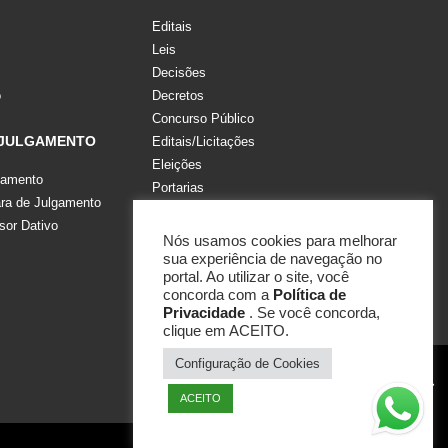
Editais
Leis
Decisões
o
Decretos
Concurso Público
 JULGAMENTO
Editais/Licitações
Eleições
gamento
Portarias
a de Julgamento
Recomendações, Pareceres e Notas
sor Dativo
Resoluções
Nós usamos cookies para melhorar
sua experiência de navegação no
portal. Ao utilizar o site, você
concorda com a
Política de
Privacidade
. Se você concorda,
clique em ACEITO.
Configuração de Cookies
ACEITO