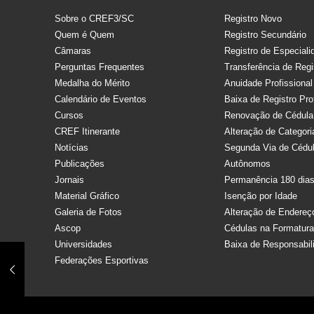
Sobre o CREF3/SC
Registro Novo
Quem é Quem
Registro Secundário
Câmaras
Registro de Especiali
Perguntas Frequentes
Transferência de Regi
Medalha do Mérito
Anuidade Profissional
Calendário de Eventos
Baixa de Registro Pro
Cursos
Renovação de Cédula
CREF Itinerante
Alteração de Categori
Notícias
Segunda Via de Cédu
Publicações
Autônomos
Jornais
Permanência 180 dia
Material Gráfico
Isenção por Idade
Galeria de Fotos
Alteração de Endereç
Ascop
Cédulas na Formatur
Universidades
Baixa de Responsabil
Federações Esportivas