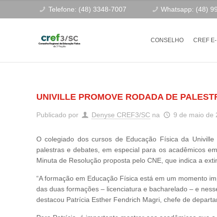
Telefone: (48) 3348-7007
Whatsapp: (48) 9
CONSELHO
CREF E
UNIVILLE PROMOVE RODADA DE PALEST
Publicado por
Denyse CREF3/SC
na
9 de maio de
O colegiado dos cursos de Educação Física da Univill
palestras e debates, em especial para os acadêmicos em
Minuta de Resolução proposta pelo CNE, que indica a exti
“A formação em Educação Física está em um momento imp
das duas formações – licenciatura e bacharelado – e ness
destacou Patrícia Esther Fendrich Magri, chefe de departa