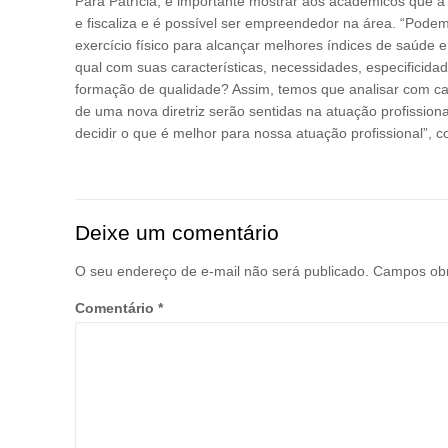
Para Patrícia, é importante mostrar aos acadêmicos que a 
e fiscaliza e é possível ser empreendedor na área. “Pode
exercício físico para alcançar melhores índices de saúd
qual com suas características, necessidades, especificida
formação de qualidade? Assim, temos que analisar com cau
de uma nova diretriz serão sentidas na atuação profission
decidir o que é melhor para nossa atuação profissional”, c
Deixe um comentário
O seu endereço de e-mail não será publicado.
Campos obr
Comentário
*