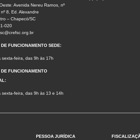
 Oeste: Avenida Nereu Ramos, nº
 nº 8, Ed. Alexandre
ntro – Chapecó/SC
01-020
fsc@crefsc.org.br
 DE FUNCIONAMENTO SEDE:
sexta-feira, das 9h às 17h
 DE FUNCIONAMENTO
AL:
sexta-feira, das 9h às 13 e 14h
PESSOA JURÍDICA
FISCALIZAÇ