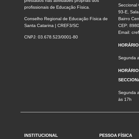
prestados nas atividades próprias dos
Seccional
profissionais de Educação Física.
93-E, Sala
Conselho Regional de Educação Física de
Bairro Ce
Santa Catarina | CREF3/SC
CEP: 898
Email:
cre
CNPJ: 03.678.523/0001-80
HORÁRIO
Segunda a 
HORÁRIO
SECCION
Segunda a 
às 17h
INSTITUCIONAL
PESSOA FÍSICA