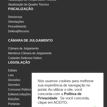
Atualização de Quadro Técnico
FISCALIZAÇÃO
Denúncias
Orientações
Procedimento
Defesa|Recurso
CÂMARA DE JULGAMENTO
Câmara de Julgamento
Membros Câmara de Julgamento
Cadastro Defensor Dativo
LEGISLAÇÃO
Editais
Leis
Decisões
Nós usamos cookies para melhorar
Decretos
sua experiência de navegação no
portal. Ao utilizar o site, você
Concurso Público
concorda com a
Política de
Editais/Licitações
Privacidade
. Se você concorda,
Eleições
clique em ACEITO.
Portarias