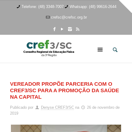
Telefone: (48) 3348-7007
Whatsapp: (48) 99616-2644
crefsc@crefsc.org.br
VEREADOR PROPÕE PARCERIA COM O
CREF3/SC PARA A PROMOÇÃO DA SAÚDE
NA CAPITAL
Publicado por
Denyse CREF3/SC
na
26 de novembro de
2019