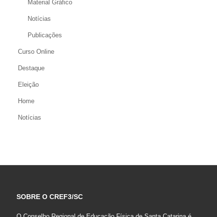
Material Gráfico
Notícias
Publicações
Curso Online
Destaque
Eleição
Home
Notícias
SOBRE O CREF3/SC
O Conselho Regional de Educação Física de Santa Catarina é