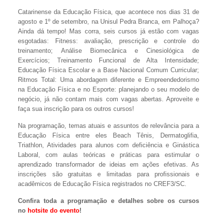
Catarinense da Educação Física, que acontece nos dias 31 de
agosto e 1º de setembro, na Unisul Pedra Branca, em Palhoça?
Ainda dá tempo! Mas corra, seis cursos já estão com vagas
esgotadas: Fitness: avaliação, prescrição e controle do
treinamento; Análise Biomecânica e Cinesiológica de
Exercícios; Treinamento Funcional de Alta Intensidade;
Educação Física Escolar e a Base Nacional Comum Curricular;
Ritmos Total: Uma abordagem diferente e Empreendedorismo
na Educação Física e no Esporte: planejando o seu modelo de
negócio, já não contam mais com vagas abertas. Aproveite e
faça sua inscrição para os outros cursos!
Na programação, temas atuais e assuntos de relevância para a
Educação Física entre eles Beach Tênis, Dermatoglifia,
Triathlon, Atividades para alunos com deficiência e Ginástica
Laboral, com aulas teóricas e práticas para estimular o
aprendizado transformador de ideias em ações efetivas. As
inscrições são gratuitas e limitadas para profissionais e
acadêmicos de Educação Física registrados no CREF3/SC.
Confira toda a programação e detalhes sobre os cursos
no
hotsite do evento
!