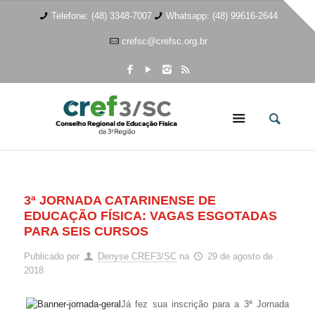
Telefone: (48) 3348-7007
Whatsapp: (48) 99616-2644
crefsc@crefsc.org.br
3ª JORNADA CATARINENSE DE
EDUCAÇÃO FÍSICA: VAGAS ESGOTADAS
PARA SEIS CURSOS
Publicado por
Denyse CREF3/SC
na
29 de agosto de
2018
Já fez sua inscrição para a 3ª Jornada