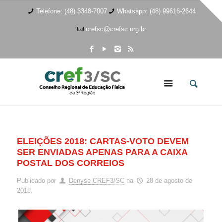
Telefone: (48) 3348-7007
Whatsapp: (48) 99616-2644
crefsc@crefsc.org.br
ELEIÇÕES 2018: CARTAS-VOTO DEVEM
SER ENVIADAS APENAS PARA A CAIXA
POSTAL DOS CORREIOS
Publicado por
Denyse CREF3/SC
na
28 de agosto de
2018