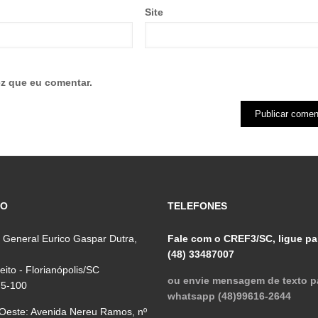
Site
z que eu comentar.
ÇO
TELEFONES
 General Eurico Gaspar Dutra,
Fale com o CREF3/SC, ligue pa
(48) 33487007
reito - Florianópolis/SC
ou envie mensagem de texto p
75-100
whatsapp (48)99616-2644
 Oeste: Avenida Nereu Ramos, nº