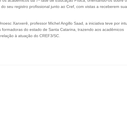
s acadêmicos da 7ª fase de Educação Física, orientando-os sobre o
 seu registro profissional junto ao Cref, com vistas a receberem sua
sc Xanxerê, professor Michel Angillo Saad, a iniciativa teve por intu
ções formadoras do estado de Santa Catarina, trazendo aos acadêmicos
m relação à atuação do CREF3/SC.