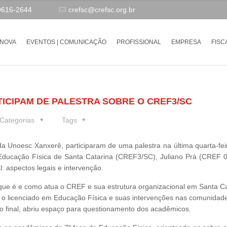
9616-2644
crefsc@crefsc.org.br
-NOVA
EVENTOS | COMUNICAÇÃO
PROFISSIONAL
EMPRESA
FISC
ICIPAM DE PALESTRA SOBRE O CREF3/SC
Categorias
Tags
a Unoesc Xanxerê, participaram de uma palestra na última quarta-feir
 Educação Física de Santa Catarina (CREF3/SC), Juliano Prá (CREF 
: aspectos legais e intervenção.
o que é e como atua o CREF e sua estrutura organizacional em Santa Ca
 e o licenciado em Educação Física e suas intervenções nas comunida
 Ao final, abriu espaço para questionamento dos acadêmicos.