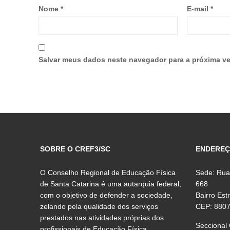
Nome
*
E-mail
*
Salvar meus dados neste navegador para a próxima ve
SOBRE O CREF3/SC
ENDERE
O Conselho Regional de Educação Física
Sede: Rua
de Santa Catarina é uma autarquia federal,
668
com o objetivo de defender a sociedade,
Bairro Est
zelando pela qualidade dos serviços
CEP: 880
prestados nas atividades próprias dos
Seccional
profissionais de Educação Física.