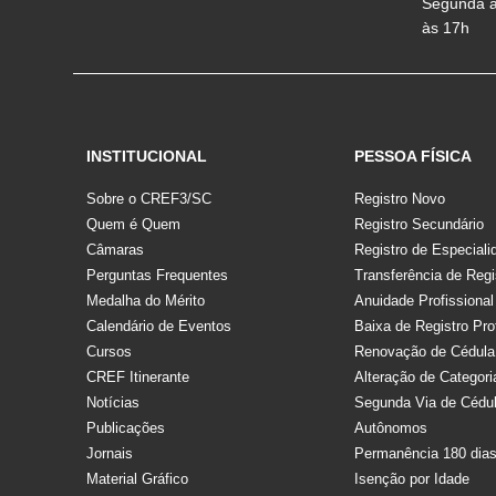
Segunda a 
às 17h
INSTITUCIONAL
PESSOA FÍSICA
Sobre o CREF3/SC
Registro Novo
Quem é Quem
Registro Secundário
Câmaras
Registro de Especiali
Perguntas Frequentes
Transferência de Regi
Medalha do Mérito
Anuidade Profissional
Calendário de Eventos
Baixa de Registro Pro
Cursos
Renovação de Cédula
CREF Itinerante
Alteração de Categori
Notícias
Segunda Via de Cédu
Publicações
Autônomos
Jornais
Permanência 180 dia
Material Gráfico
Isenção por Idade