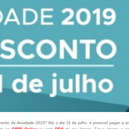
ento da Anuidade 2019? Até o dia 31 de julho, é possível pagar a a
eto no
CREF Online
ou pelo
DDA
de seu banco. Fique atento: o e