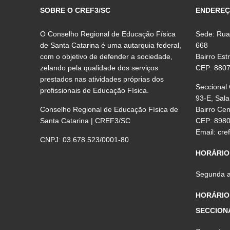
SOBRE O CREF3/SC
ENDERE
O Conselho Regional de Educação Física
Sede: Rua
de Santa Catarina é uma autarquia federal,
668
com o objetivo de defender a sociedade,
Bairro Est
zelando pela qualidade dos serviços
CEP: 880
prestados nas atividades próprias dos
Seccional
profissionais de Educação Física.
93-E, Sala
Conselho Regional de Educação Física de
Bairro Ce
Santa Catarina | CREF3/SC
CEP: 898
Email:
cre
CNPJ: 03.678.523/0001-80
HORÁRIO
Segunda a 
HORÁRIO
SECCION