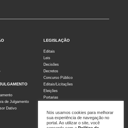
ÃO
LEGISLAÇÃO
Editais
Leis
Decisões
o
Decretos
Concurso Público
 JULGAMENTO
Editais/Licitações
Eleições
gamento
Portarias
a de Julgamento
Recomendações, Pareceres e Notas
sor Dativo
Resoluções
Nós usamos cookies para melhorar
sua experiência de navegação no
portal. Ao utilizar o site, você