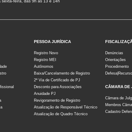
sexta-feira, das 9h às 13 e 14h
PESSOA JURÍDICA
FISCALIZAÇ
Registro Novo
Denúncias
Registro MEI
Orientações
dade
Autônomos
Procedimento
stro
Baixa/Cancelamento de Registro
Defesa|Recurs
2ª Via de Certificado de PJ
CÂMARA DE
fissional
Desconto para Associações
Anuidade PJ
Câmara de Jul
a
Revigoramento de Registro
Membros Câmar
la
Atualização de Responsável Técnico
Cadastro Defen
Atualização de Quadro Técnico
s