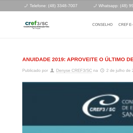
Telefone: (48) 3348-7007
Whatsapp: (48) 9
CONSELHO
CREF E
ANUIDADE 2019: APROVEITE O ÚLTIMO D
Publicado por
Denyse CREF3/SC
na
2 de julho de