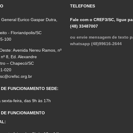
ÇO
TELEFONES
 General Eurico Gaspar Dutra,
Fale com o CREF3/SC, ligue pa
(48) 33487007
reito - Florianópolis/SC
ou envie mensagem de texto p
75-100
whatsapp (48)99616-2644
 Oeste: Avenida Nereu Ramos, nº
 nº 8, Ed. Alexandre
ntro – Chapecó/SC
01-020
fsc@crefsc.org.br
 DE FUNCIONAMENTO SEDE:
sexta-feira, das 9h às 17h
 DE FUNCIONAMENTO
AL: