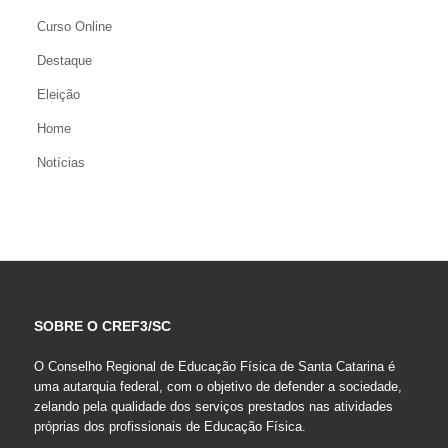
Curso Online
Destaque
Eleição
Home
Notícias
SOBRE O CREF3/SC
O Conselho Regional de Educação Física de Santa Catarina é
uma autarquia federal, com o objetivo de defender a sociedade,
zelando pela qualidade dos serviços prestados nas atividades
próprias dos profissionais de Educação Física.