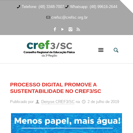
Telefone: (48) 3348-7007
Whatsapp: (48) 99616-2644
crefsc@crefsc.org.br
PROCESSO DIGITAL PROMOVE A
SUSTENTABILIDADE NO CREF3/SC
Publicado por
Denyse CREF3/SC
na
2 de julho de 2019