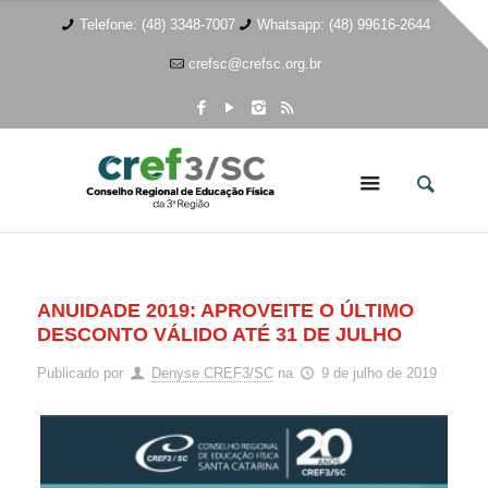
Telefone: (48) 3348-7007
Whatsapp: (48) 99616-2644
crefsc@crefsc.org.br
ANUIDADE 2019: APROVEITE O ÚLTIMO
DESCONTO VÁLIDO ATÉ 31 DE JULHO
Publicado por
Denyse CREF3/SC
na
9 de julho de 2019