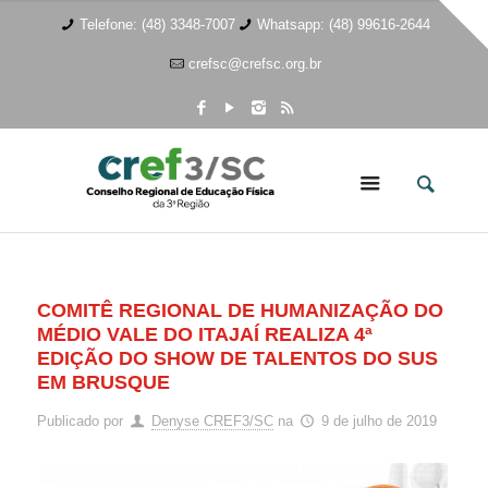
Telefone: (48) 3348-7007
Whatsapp: (48) 99616-2644
crefsc@crefsc.org.br
COMITÊ REGIONAL DE HUMANIZAÇÃO DO
MÉDIO VALE DO ITAJAÍ REALIZA 4ª
EDIÇÃO DO SHOW DE TALENTOS DO SUS
EM BRUSQUE
Publicado por
Denyse CREF3/SC
na
9 de julho de 2019