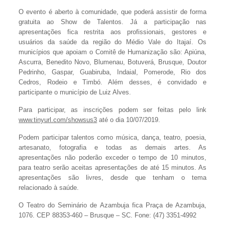
O evento é aberto à comunidade, que poderá assistir de forma
gratuita ao Show de Talentos. Já a participação nas
apresentações fica restrita aos profissionais, gestores e
usuários da saúde da região do Médio Vale do Itajaí. Os
municípios que apoiam o Comitê de Humanização são: Apiúna,
Ascurra, Benedito Novo, Blumenau, Botuverá, Brusque, Doutor
Pedrinho, Gaspar, Guabiruba, Indaial, Pomerode, Rio dos
Cedros, Rodeio e Timbó. Além desses, é convidado e
participante o município de Luiz Alves.
Para participar, as inscrições podem ser feitas pelo link
www.tinyurl.com/showsus3
até o dia 10/07/2019.
Podem participar talentos como música, dança, teatro, poesia,
artesanato, fotografia e todas as demais artes. As
apresentações não poderão exceder o tempo de 10 minutos,
para teatro serão aceitas apresentações de até 15 minutos. As
apresentações são livres, desde que tenham o tema
relacionado à saúde.
O Teatro do Seminário de Azambuja fica Praça de Azambuja,
1076. CEP 88353-460 – Brusque – SC. Fone: (47) 3351-4992