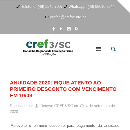
Telefone: (48) 3348-7007
Whatsapp: (48) 99616-2644
crefsc@crefsc.org.br
ANUIDADE 2020: FIQUE ATENTO AO
PRIMEIRO DESCONTO COM VENCIMENTO
EM 10/09
Publicado por
Denyse CREF3/SC
na
4 de setembro de
2020
Aproveite o primeiro desconto para pagamento da anuidade