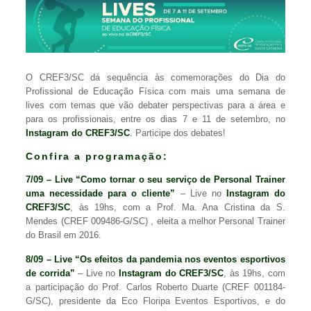
O CREF3/SC dá sequência às comemorações do Dia do
Profissional de Educação Física com mais uma semana de
lives com temas que vão debater perspectivas para a área e
para os profissionais, entre os dias 7 e 11 de setembro, no
Instagram do CREF3/SC
.
Participe dos debates!
Confira a programação:
7/09 – Live “Como tornar o seu serviço de Personal Trainer
uma necessidade para o cliente”
– Live no
Instagram do
CREF3/SC
, às 19hs, com a Prof. Ma. Ana Cristina da S.
Mendes (CREF 009486-G/SC) , eleita a melhor Personal Trainer
do Brasil em 2016.
8/09 – Live “Os efeitos da pandemia nos eventos esportivos
de corrida”
– Live no
Instagram do CREF3/SC
, às 19hs, com
a participação do Prof. Carlos Roberto Duarte (CREF 001184-
G/SC), presidente da Eco Floripa Eventos Esportivos, e do