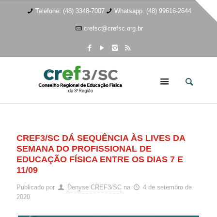
Telefone: (48) 3348-7007
Whatsapp: (48) 99616-2644
crefsc@crefsc.org.br
CREF3/SC DÁ SEQUÊNCIA ÀS LIVES DA
SEMANA DO PROFISSIONAL DE
EDUCAÇÃO FÍSICA ENTRE OS DIAS 7 E
11/09
Publicado por
Denyse CREF3/SC
na
4 de setembro de
2020