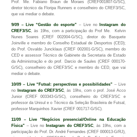
Prof. Me. Fabiano Braun de Moraes (CREF001807-G/SC),
diretor técnico da Floripa Runners e conselheiro do CREF3/SC,
que vai mediar o debate.
9/09 – Live “Gestão do esporte”
– Live no
Instagram do
CREF3/SC
, às 19hs, com a participação do Prof Me. Kelvin
Nunes Soares (CREF 002004-G/SC), diretor do Basquete
Joinville e membro do Conselho Estadual de Desportos (CED);
do Prof. Osvaldo Juncklaus (CREF 002001-G/SC), membro do
CED e assessor Técnico de Gabinete da Secretaria de Estado
da Administração e do prof. Darcio de Saules (CREF 000170-
G/SC), conselheiro do CREF3/SC e membro do CED, que vai
mediar o debate.
10/09 – Live “Futsal: perspectivas e possibilidades”
– Live
no
Instagram do CREF3/SC
, às 19hs, com o prof. José Acco
Junior (CREF 003343-G/SC), conselheiro do CREF3/SC e
professor da Unisul e o Técnico da Seleção Brasileira de Futsal,
professor Marquinhos Xavier (CREF 001717-G/SC).
11/09 – Live “Negócios presencial/Online na Educação
Física”
– Live no
Instagram do CREF3/SC
, às 19hs, com a
participação do Prof. Dr. André Fernandes (CREF 000013-G/RJ),