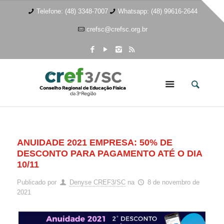
Telefone: (48) 3348-7007
Whatsapp: (48) 99616-2644
crefsc@crefsc.org.br
ANUIDADE 2021 EMPRESA: 50% DE
DESCONTO PARA PAGAMENTO ATÉ O DIA
10/11
Publicado por
Denyse CREF3/SC
na
8 de novembro de
2021