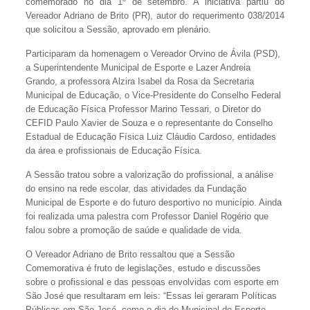
comemorado no dia 1º de setembro. A iniciativa partiu do
Vereador Adriano de Brito (PR), autor do requerimento 038/2014
que solicitou a Sessão, aprovado em plenário.
Participaram da homenagem o Vereador Orvino de Ávila (PSD),
a Superintendente Municipal de Esporte e Lazer Andreia
Grando, a professora Alzira Isabel da Rosa da Secretaria
Municipal de Educação, o Vice-Presidente do Conselho Federal
de Educação Física Professor Marino Tessari, o Diretor do
CEFID Paulo Xavier de Souza e o representante do Conselho
Estadual de Educação Física Luiz Cláudio Cardoso, entidades
da área e profissionais de Educação Física.
A Sessão tratou sobre a valorização do profissional, a análise
do ensino na rede escolar, das atividades da Fundação
Municipal de Esporte e do futuro desportivo no município. Ainda
foi realizada uma palestra com Professor Daniel Rogério que
falou sobre a promoção de saúde e qualidade de vida.
O Vereador Adriano de Brito ressaltou que a Sessão
Comemorativa é fruto de legislações, estudo e discussões
sobre o profissional e das pessoas envolvidas com esporte em
São José que resultaram em leis: “Essas lei geraram Políticas
Públicas em São José, como o dia do Municipal do Esporte,