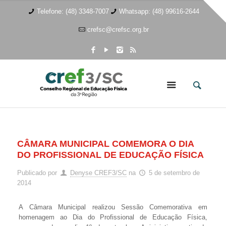
Telefone: (48) 3348-7007
Whatsapp: (48) 99616-2644
crefsc@crefsc.org.br
CÂMARA MUNICIPAL COMEMORA O DIA
DO PROFISSIONAL DE EDUCAÇÃO FÍSICA
Publicado por
Denyse CREF3/SC
na
5 de setembro de
2014
A Câmara Municipal realizou Sessão Comemorativa em
homenagem ao Dia do Profissional de Educação Física,