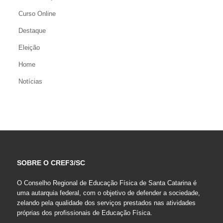
Curso Online
Destaque
Eleição
Home
Notícias
SOBRE O CREF3/SC
O Conselho Regional de Educação Física de Santa Catarina é
uma autarquia federal, com o objetivo de defender a sociedade,
zelando pela qualidade dos serviços prestados nas atividades
próprias dos profissionais de Educação Física.