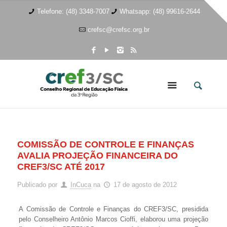
Telefone: (48) 3348-7007
Whatsapp: (48) 99616-2644
crefsc@crefsc.org.br
COMISSÃO DE CONTROLE E FINANÇAS
AVALIA PROJEÇÃO FINANCEIRA DO
CREF3/SC ATÉ 2017
Publicado por
InCuca
na
17 de agosto de 2012
A Comissão de Controle e Finanças do CREF3/SC, presidida
pelo Conselheiro Antônio Marcos Cioffi, elaborou uma projeção