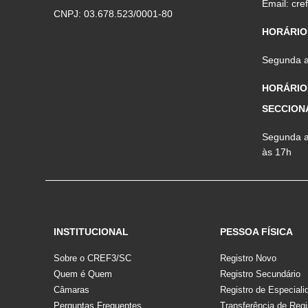
Email:
cre
CNPJ: 03.678.523/0001-80
HORÁRIO
Segunda a 
HORÁRIO
SECCION
Segunda a 
às 17h
INSTITUCIONAL
PESSOA FÍSICA
Sobre o CREF3/SC
Registro Novo
Quem é Quem
Registro Secundário
Câmaras
Registro de Especiali
Perguntas Frequentes
Transferência de Regi