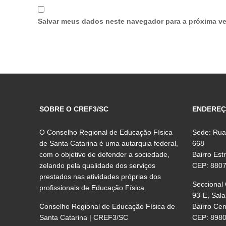
Salvar meus dados neste navegador para a próxima ve
SOBRE O CREF3/SC
ENDERE
O Conselho Regional de Educação Física
Sede: Rua
de Santa Catarina é uma autarquia federal,
668
com o objetivo de defender a sociedade,
Bairro Est
zelando pela qualidade dos serviços
CEP: 880
prestados nas atividades próprias dos
Seccional
profissionais de Educação Física.
93-E, Sala
Conselho Regional de Educação Física de
Bairro Ce
Santa Catarina | CREF3/SC
CEP: 898