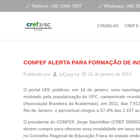
Telefone: (48) 3348-7007
Whatsapp: (48) 9
CONSELHO
CREF E
CONFEF ALERTA PARA FORMAÇÃO DE IN
Publicado por
InCuca
na
22 de janeiro de 2013
O portal UOL publicou, em 16 de janeiro, uma reportag
motivado pela popularização do UFC, campeonato mundial
(Associação Brasileira de Academias), em 2011, das 7.81
Rio de Janeiro, o percentual chegou a 57,4% das 2.437 a
O presidente do CONFEF, Jorge Steinhilber (CREF 000002-
devem cumprir para oferecer essa modalidade em seus estab
no Conselho Regional de Educação Física do estado onde a