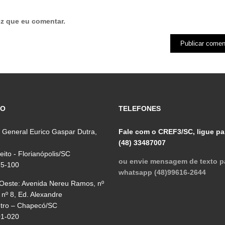
z que eu comentar.
ÇO
TELEFONES
 General Eurico Gaspar Dutra,
Fale com o CREF3/SC, ligue pa
(48) 33487007
reito - Florianópolis/SC
ou envie mensagem de texto p
75-100
whatsapp (48)99616-2644
 Oeste: Avenida Nereu Ramos, nº
 nº 8, Ed. Alexandre
ntro – Chapecó/SC
01-020