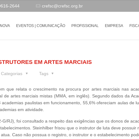
9616-2644
crefsc@crefsc.org.br
-NOVA
EVENTOS | COMUNICAÇÃO
PROFISSIONAL
EMPRESA
FISC
STRUTORES EM ARTES MARCIAIS
Categorias
Tags
em que relata o crescimento na procura por artes marciais nas aca
 de artes marciais mistas (MMA, em inglês). Segundo dados da Acad
3 academias paulistas em funcionamento, 55,6% ofereciam aulas de lu
cademias em atividade.
G/RJ), foi consultado a respeito das exigências que os donos de ac
elecimentos. Steinhilber frisou que o instrutor de luta deve possuir r
tua. Caso não possua o registro, o instrutor e o estabelecimento po