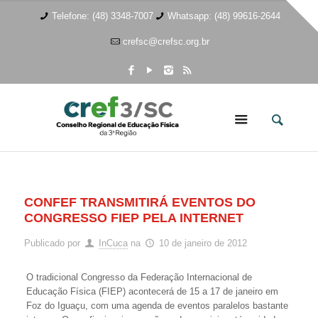
Telefone: (48) 3348-7007
Whatsapp: (48) 99616-2644
crefsc@crefsc.org.br
CONFEF TRANSMITIRÁ EVENTOS DO
CONGRESSO FIEP PELA INTERNET
Publicado por
InCuca
na
10 de janeiro de 2012
O tradicional Congresso da Federação Internacional de
Educação Física (FIEP) acontecerá de 15 a 17 de janeiro em
Foz do Iguaçu, com uma agenda de eventos paralelos bastante