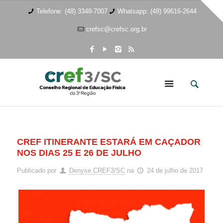
Telefone: (48) 3348-7007
Whatsapp: (48) 99616-2644
crefsc@crefsc.org.br
CREF ITINERANTE ESTARÁ EM CAÇADOR
NOS DIAS 25 E 26 DE JULHO
Publicado por
Denyse CREF3/SC
na
24 de julho de 2017