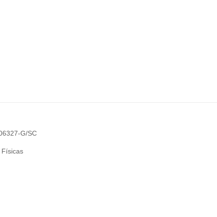
 006327-G/SC
 Físicas