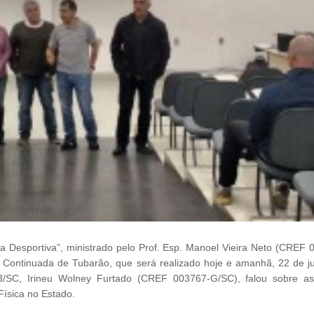
 Desportiva”, ministrado pelo Prof. Esp. Manoel Vieira Neto (CREF 
Continuada de Tubarão, que será realizado hoje e amanhã, 22 de ju
3/SC, Irineu Wolney Furtado (CREF 003767-G/SC), falou sobre a
Física no Estado.