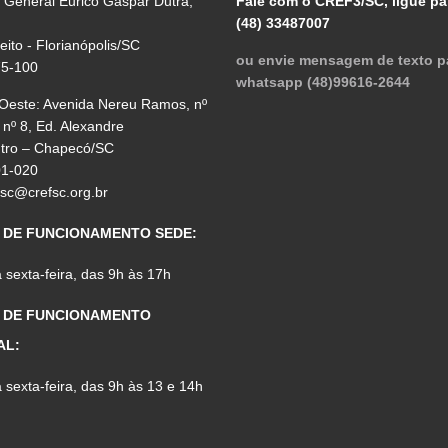
 General Eurico Gaspar Dutra,
Fale com o CREF3/SC, ligue pa
(48) 33487007
reito - Florianópolis/SC
ou envie mensagem de texto p
75-100
whatsapp (48)99616-2644
 Oeste: Avenida Nereu Ramos, nº
 nº 8, Ed. Alexandre
ntro – Chapecó/SC
01-020
fsc@crefsc.org.br
 DE FUNCIONAMENTO SEDE:
sexta-feira, das 9h às 17h
 DE FUNCIONAMENTO
AL:
sexta-feira, das 9h às 13 e 14h