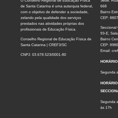
O Conselho Regional de Educação Física
Sede: Rua
de Santa Catarina é uma autarquia federal,
668
com o objetivo de defender a sociedade,
Bairro Est
zelando pela qualidade dos serviços
CEP: 880
prestados nas atividades próprias dos
Seccional
profissionais de Educação Física.
93-E, Sala
Conselho Regional de Educação Física de
Bairro Ce
Santa Catarina | CREF3/SC
CEP: 898
Email:
cre
CNPJ: 03.678.523/0001-80
HORÁRIO
Segunda a 
HORÁRIO
SECCION
Segunda a 
às 17h