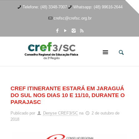
Telefone: (48) 3348-7007
Whatsapp: (48) 99616-2644
crefsc@crefsc.org.br
CREF ITINERANTE ESTARÁ EM JARAGUÁ
DO SUL NOS DIAS 10 E 11/10, DURANTE O
PARAJASC
Publicado por
Denyse CREF3/SC
na
2 de outubro de
2018