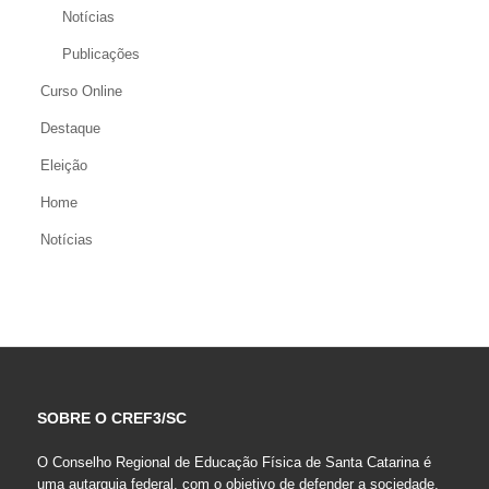
Notícias
Publicações
Curso Online
Destaque
Eleição
Home
Notícias
SOBRE O CREF3/SC
O Conselho Regional de Educação Física de Santa Catarina é
uma autarquia federal, com o objetivo de defender a sociedade,