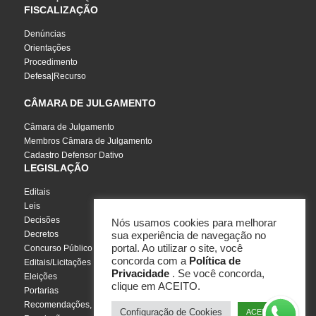
FISCALIZAÇÃO
Denúncias
Orientações
Procedimento
Defesa|Recurso
CÂMARA DE JULGAMENTO
Câmara de Julgamento
Membros Câmara de Julgamento
Cadastro Defensor Dativo
LEGISLAÇÃO
Editais
Leis
Decisões
Nós usamos cookies para melhorar
Decretos
sua experiência de navegação no
portal. Ao utilizar o site, você
Concurso Público
concorda com a
Política de
Editais/Licitações
Privacidade
. Se você concorda,
Eleições
clique em ACEITO.
Portarias
Recomendações, Pareceres e Notas
Configuração de Cookies
ACEITO