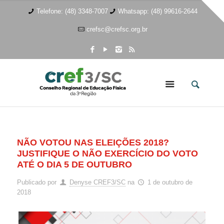
Telefone: (48) 3348-7007
Whatsapp: (48) 99616-2644
crefsc@crefsc.org.br
NÃO VOTOU NAS ELEIÇÕES 2018?
JUSTIFIQUE O NÃO EXERCÍCIO DO VOTO
ATÉ O DIA 5 DE OUTUBRO
Publicado por
Denyse CREF3/SC
na
1 de outubro de
2018