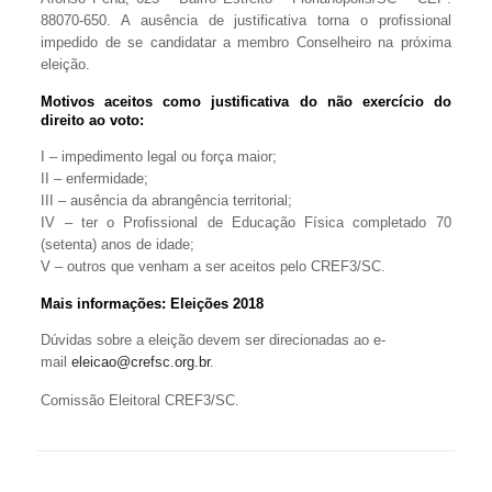
88070-650. A ausência de justificativa torna o profissional
impedido de se candidatar a membro Conselheiro na próxima
eleição.
Motivos aceitos como justificativa do não exercício do
direito ao voto:
I – impedimento legal ou força maior;
II – enfermidade;
III – ausência da abrangência territorial;
IV – ter o Profissional de Educação Física completado 70
(setenta) anos de idade;
V – outros que venham a ser aceitos pelo CREF3/SC.
Mais informações:
Eleições 2018
Dúvidas sobre a eleição devem ser direcionadas ao e-
mail
eleicao@crefsc.org.br
.
Comissão Eleitoral CREF3/SC.