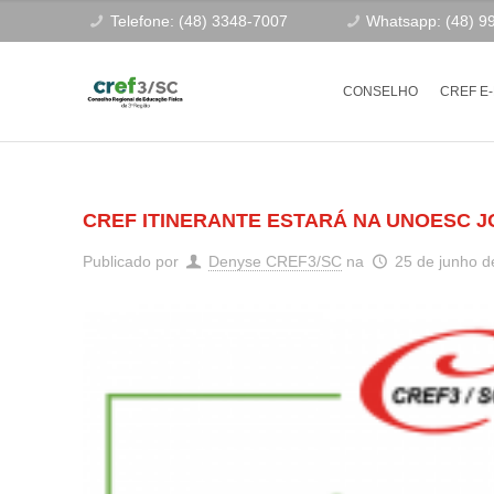
Telefone: (48) 3348-7007
Whatsapp: (48) 9
CONSELHO
CREF E
CREF ITINERANTE ESTARÁ NA UNOESC JO
Publicado por
Denyse CREF3/SC
na
25 de junho d