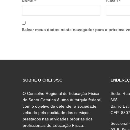
Nome
*
E-mail
*
Salvar meus dados neste navegador para a próxima ve
SOBRE O CREF3/SC
ENDERE
O Conselho Regional de Educação Física
Sede: Rua
de Santa Catarina é uma autarquia federal,
668
com o objetivo de defender a sociedade,
Bairro Est
zelando pela qualidade dos serviços
CEP: 880
prestados nas atividades próprias dos
Seccional
profissionais de Educação Física.
93-E, Sala