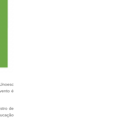
 Unoesc
vento é
stro de
ducação