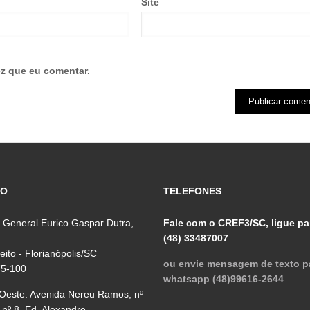
Site
z que eu comentar.
ÇO
TELEFONES
 General Eurico Gaspar Dutra,
Fale com o CREF3/SC, ligue pa
(48) 33487007
reito - Florianópolis/SC
ou envie mensagem de texto p
75-100
whatsapp (48)99616-2644
 Oeste: Avenida Nereu Ramos, nº
 nº 8, Ed. Alexandre